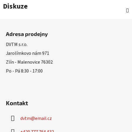
Diskuze
Z
á
Adresa prodejny
p
a
DVTM s.r.o.
t
Jarolímkovo nám 971
í
Zlín - Malenovice 76302
Po - Pá 8:30 - 17:00
Kontakt
dvtm
@
email.cz