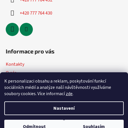
+420 777 764 432
+420 777 764 430
Informace pro vás
Kontakty
O nás
K personalizaci obsahu a reklam, poskytování funkcí
Jak nakupovat
sociálních médií a analýze naší návštěvnosti využíváme
Obchodní podmínky
soubory cookies. Více informací
zde
.
Podmínky ochrany osobních údajů
Nastavení
Vytvořil Shoptet
Odmítnout
Souhlasím