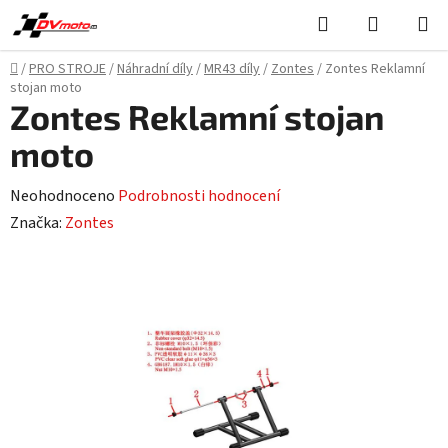
Přejít
Hledat
NÁKUPN
na
KOŠÍK
obsah
Domů
/
PRO STROJE
/
Náhradní díly
/
MR43 díly
/
Zontes
/
Zontes Reklamní
stojan moto
Zontes Reklamní stojan
moto
Průměrné
Neohodnoceno
Podrobnosti hodnocení
hodnocení
Značka:
Zontes
produktu
je
0,0
z
5
hvězdiček.