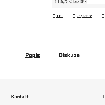
5
3 115,70 Kč bez DPH
hvězdiček.
Měrná cena:
Tisk
Zeptat se
Popis
Diskuze
Kontakt