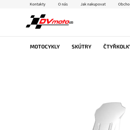
Přejít
Kontakty
O nás
Jak nakupovat
Obcho
na
obsah
MOTOCYKLY
SKÚTRY
ČTYŘKOLK