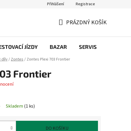
Přihlášení
Registrace
PRÁZDNÝ KOŠÍK
NÁKUPNÍ
KOŠÍK
STOVACÍ JÍZDY
BAZAR
SERVIS
Kontakt
 díly
/
Zontes
/
Zontes Plexi 703 Frontier
03 Frontier
nocení
Skladem
(
1 ks
)
DO KOŠÍKU