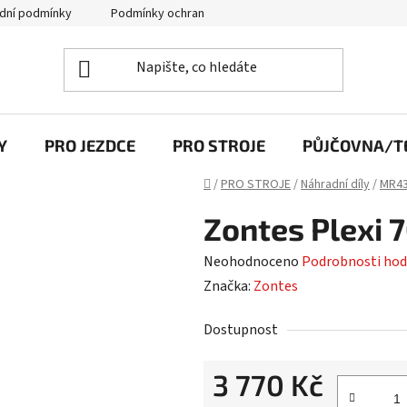
dní podmínky
Podmínky ochrany osobních údajů
Y
PRO JEZDCE
PRO STROJE
PŮJČOVNA/TE
Domů
/
PRO STROJE
/
Náhradní díly
/
MR43
Zontes Plexi 7
Průměrné
Neohodnoceno
Podrobnosti hod
hodnocení
Značka:
Zontes
produktu
Dostupnost
je
0,0
3 770 Kč
z