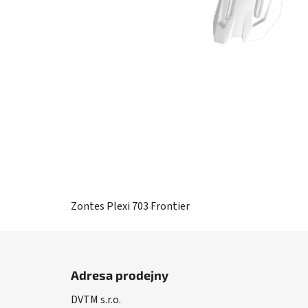
Zontes Plexi 703 Frontier
Z
á
Adresa prodejny
p
DVTM s.r.o.
a