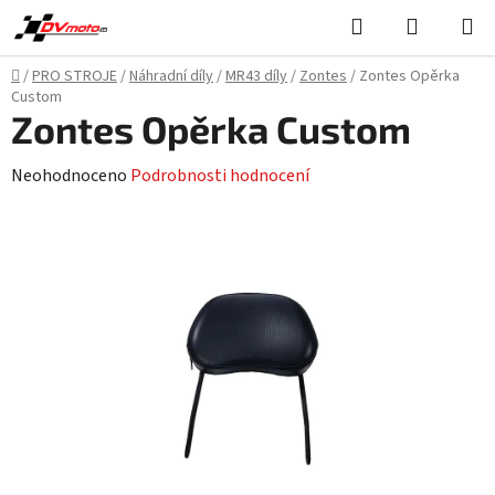
Přejít
Hledat
NÁKUPN
na
KOŠÍK
obsah
Domů
/
PRO STROJE
/
Náhradní díly
/
MR43 díly
/
Zontes
/
Zontes Opěrka
Custom
Zontes Opěrka Custom
Průměrné
Neohodnoceno
Podrobnosti hodnocení
hodnocení
produktu
je
0,0
z
5
hvězdiček.