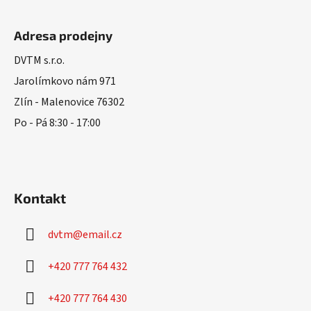
Z
á
Adresa prodejny
p
a
DVTM s.r.o.
t
Jarolímkovo nám 971
í
Zlín - Malenovice 76302
Po - Pá 8:30 - 17:00
Kontakt
dvtm
@
email.cz
+420 777 764 432
+420 777 764 430