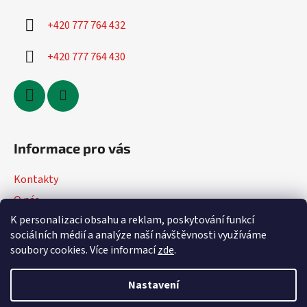
+420 777 764 432
+420 777 764 430
Informace pro vás
Kontakty
O nás
K personalizaci obsahu a reklam, poskytování funkcí
Jak nakupovat
sociálních médií a analýze naší návštěvnosti využíváme
Obchodní podmínky
soubory cookies. Více informací
zde
.
Podmínky ochrany osobních údajů
Nastavení