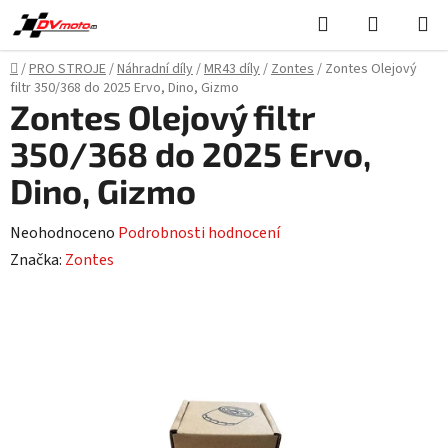
Přejít
Hledat
NÁKUPN
na
KOŠÍK
obsah
Domů
/
PRO STROJE
/
Náhradní díly
/
MR43 díly
/
Zontes
/
Zontes Olejový
filtr 350/368 do 2025 Ervo, Dino, Gizmo
Zontes Olejový filtr
350/368 do 2025 Ervo,
Dino, Gizmo
Průměrné
Neohodnoceno
Podrobnosti hodnocení
hodnocení
Značka:
Zontes
produktu
je
0,0
z
5
hvězdiček.