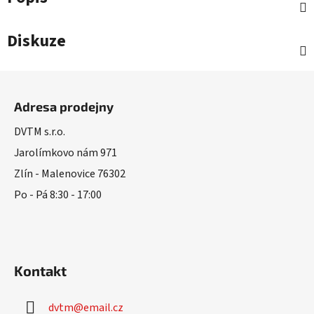
Diskuze
Z
á
Adresa prodejny
p
a
DVTM s.r.o.
t
Jarolímkovo nám 971
í
Zlín - Malenovice 76302
Po - Pá 8:30 - 17:00
Kontakt
dvtm
@
email.cz