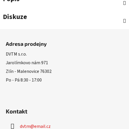
Diskuze
Z
á
Adresa prodejny
p
a
DVTM s.r.o.
t
Jarolímkovo nám 971
í
Zlín - Malenovice 76302
Po - Pá 8:30 - 17:00
Kontakt
dvtm
@
email.cz