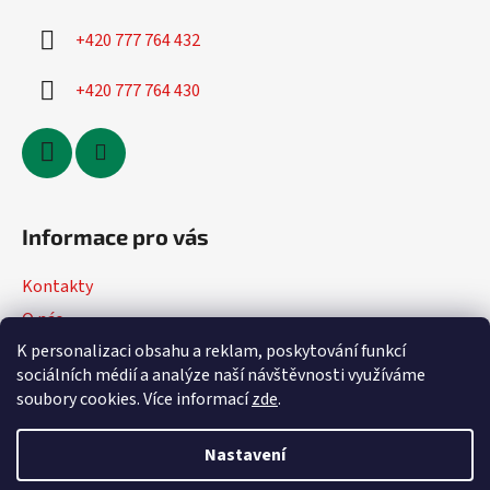
+420 777 764 432
+420 777 764 430
Informace pro vás
Kontakty
O nás
K personalizaci obsahu a reklam, poskytování funkcí
Jak nakupovat
sociálních médií a analýze naší návštěvnosti využíváme
Obchodní podmínky
soubory cookies. Více informací
zde
.
Podmínky ochrany osobních údajů
Nastavení