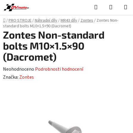
Přejít
Hledat
NÁKUPN
na
KOŠÍK
obsah
Domů
/
PRO STROJE
/
Náhradní díly
/
MR43 díly
/
Zontes
/
Zontes Non-
standard bolts M10×1.5×90 (Dacromet)
Zontes Non-standard
bolts M10×1.5×90
(Dacromet)
Průměrné
Neohodnoceno
Podrobnosti hodnocení
hodnocení
Značka:
Zontes
produktu
je
0,0
z
5
hvězdiček.