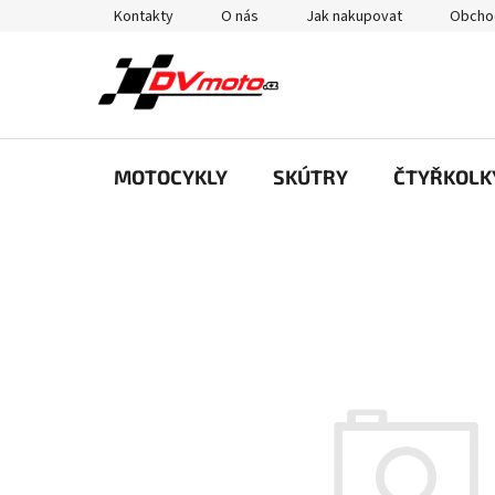
Přejít
Kontakty
O nás
Jak nakupovat
Obcho
na
obsah
MOTOCYKLY
SKÚTRY
ČTYŘKOLK