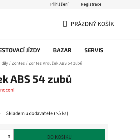
Přihlášení
Registrace
PRÁZDNÝ KOŠÍK
NÁKUPNÍ
KOŠÍK
STOVACÍ JÍZDY
BAZAR
SERVIS
Kontakt
 díly
/
Zontes
/
Zontes Kroužek ABS 54 zubů
ek ABS 54 zubů
nocení
Skladem u dodavatele
(
>5 ks
)
DO KOŠÍKU