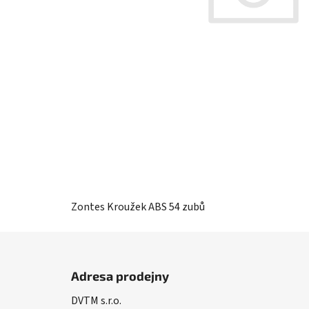
Zontes Kroužek ABS 54 zubů
Z
á
Adresa prodejny
p
DVTM s.r.o.
a