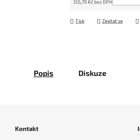
5
315,70 Kč bez DPH
hvězdiček.
Měrná cena:
Tisk
Zeptat se
Popis
Diskuze
Kontakt