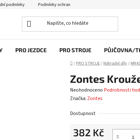
dní podmínky
Podmínky ochrany osobních údajů
Y
PRO JEZDCE
PRO STROJE
PŮJČOVNA/TE
Domů
/
PRO STROJE
/
Náhradní díly
/
MR43
Zontes Krouž
Průměrné
Neohodnoceno
Podrobnosti hod
hodnocení
Značka:
Zontes
produktu
Dostupnost
je
0,0
382 Kč
z