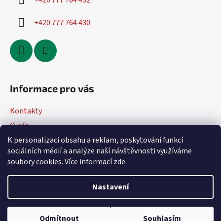
+420 777 764 432
+420 777 764 430
Informace pro vás
Kontakty
O nás
K personalizaci obsahu a reklam, poskytování funkcí
Jak nakupovat
sociálních médií a analýze naší návštěvnosti využíváme
Obchodní podmínky
soubory cookies. Více informací
zde
.
Podmínky ochrany osobních údajů
Nastavení
Vytvořil Shoptet
Odmítnout
Souhlasím