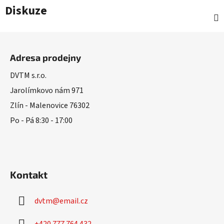
Diskuze
Z
á
Adresa prodejny
p
a
DVTM s.r.o.
t
Jarolímkovo nám 971
í
Zlín - Malenovice 76302
Po - Pá 8:30 - 17:00
Kontakt
dvtm
@
email.cz