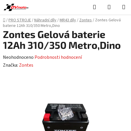
Přejít
Hledat
NÁKUPN
na
KOŠÍK
obsah
Domů
/
PRO STROJE
/
Náhradní díly
/
MR43 díly
/
Zontes
/
Zontes Gelová
baterie 12Ah 310/350 Metro,Dino
Zontes Gelová baterie
12Ah 310/350 Metro,Dino
Průměrné
Neohodnoceno
Podrobnosti hodnocení
hodnocení
Značka:
Zontes
produktu
je
0,0
z
5
hvězdiček.