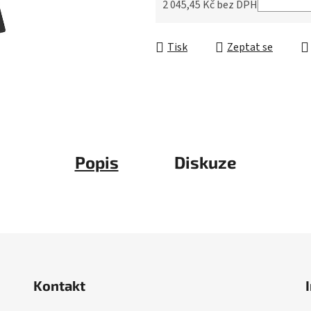
5
2 045,45 Kč bez DPH
hvězdiček.
Měrná cena:
Tisk
Zeptat se
Popis
Diskuze
Kontakt