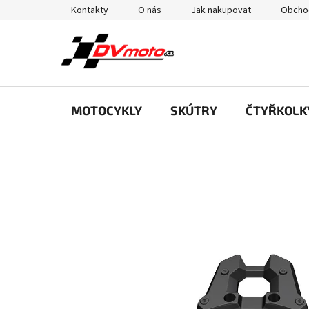
Přejít
Kontakty
O nás
Jak nakupovat
Obcho
na
obsah
MOTOCYKLY
SKÚTRY
ČTYŘKOLK