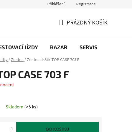
Přihlášení
Registrace
PRÁZDNÝ KOŠÍK
NÁKUPNÍ
KOŠÍK
STOVACÍ JÍZDY
BAZAR
SERVIS
Kontakt
 díly
/
Zontes
/
Zontes držák TOP CASE 703 F
TOP CASE 703 F
nocení
Skladem
(
>5 ks
)
DO KOŠÍKU