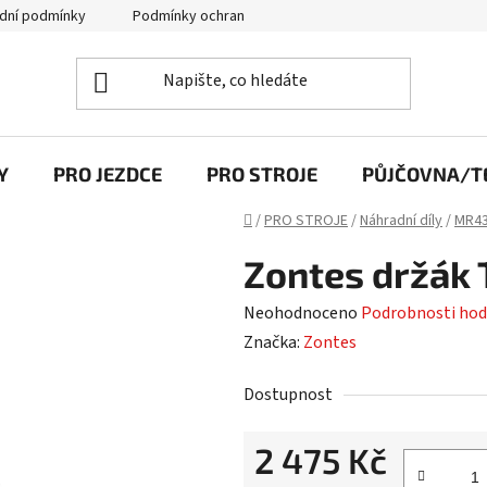
dní podmínky
Podmínky ochrany osobních údajů
Y
PRO JEZDCE
PRO STROJE
PŮJČOVNA/TE
Domů
/
PRO STROJE
/
Náhradní díly
/
MR43
Zontes držák 
Průměrné
Neohodnoceno
Podrobnosti hod
hodnocení
Značka:
Zontes
produktu
Dostupnost
je
0,0
2 475 Kč
z