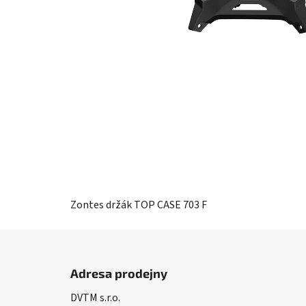
Zontes držák TOP CASE 703 F
Z
á
Adresa prodejny
p
DVTM s.r.o.
a