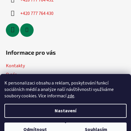
+420 777 764 432
+420 777 764 430
Informace pro vás
Kontakty
O nás
K personalizaci obsahu a reklam, poskytování funkcí
Jak nakupovat
sociálních médií a analýze naší návštěvnosti využíváme
Obchodní podmínky
soubory cookies. Více informací
zde
.
Podmínky ochrany osobních údajů
Nastavení
Vytvořil Shoptet
Odmítnout
Souhlasím