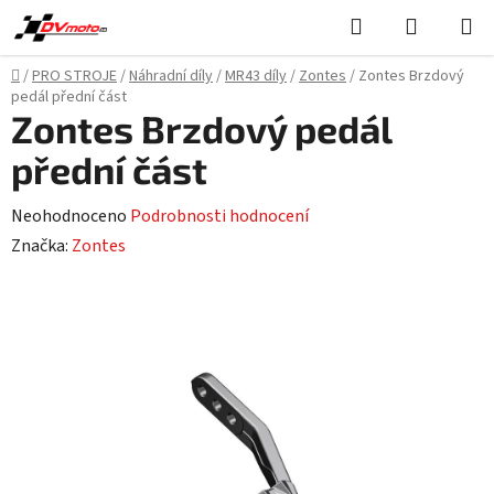
Přejít
Hledat
NÁKUPN
na
KOŠÍK
obsah
Domů
/
PRO STROJE
/
Náhradní díly
/
MR43 díly
/
Zontes
/
Zontes Brzdový
pedál přední část
Zontes Brzdový pedál
přední část
Průměrné
Neohodnoceno
Podrobnosti hodnocení
hodnocení
Značka:
Zontes
produktu
je
0,0
z
5
hvězdiček.