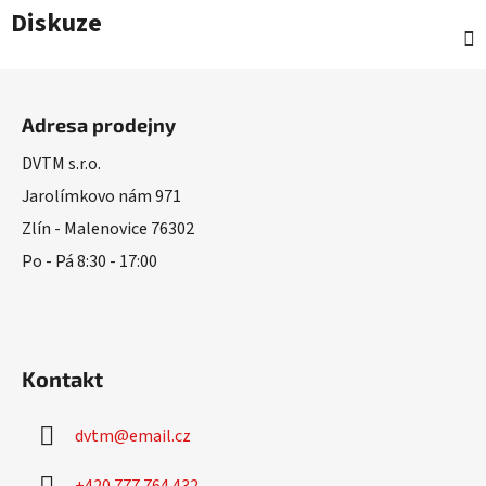
Diskuze
Z
á
Adresa prodejny
p
a
DVTM s.r.o.
t
Jarolímkovo nám 971
í
Zlín - Malenovice 76302
Po - Pá 8:30 - 17:00
Kontakt
dvtm
@
email.cz