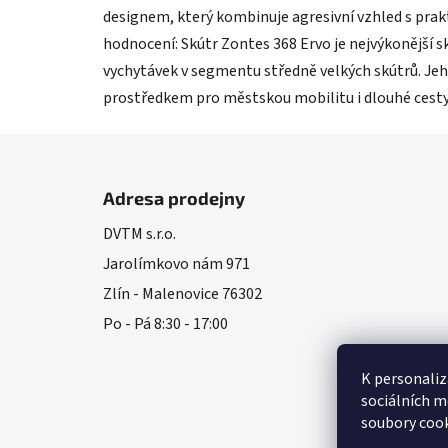
designem, který kombinuje agresivní vzhled s prak
hodnocení: Skútr Zontes 368 Ervo je nejvýkonější sk
vychytávek v segmentu středně velkých skútrů. Je
prostředkem pro městskou mobilitu i dlouhé cesty
Z
á
Adresa prodejny
p
DVTM s.r.o.
a
Jarolímkovo nám 971
t
í
Zlín - Malenovice 76302
Po - Pá 8:30 - 17:00
K personaliz
sociálních m
soubory cook