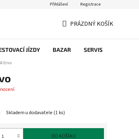
Přihlášení
Registrace
PRÁZDNÝ KOŠÍK
NÁKUPNÍ
KOŠÍK
STOVACÍ JÍZDY
BAZAR
SERVIS
Kontakt
8 Ervo
rvo
nocení
Skladem u dodavatele
(
1 ks
)
DO KOŠÍKU