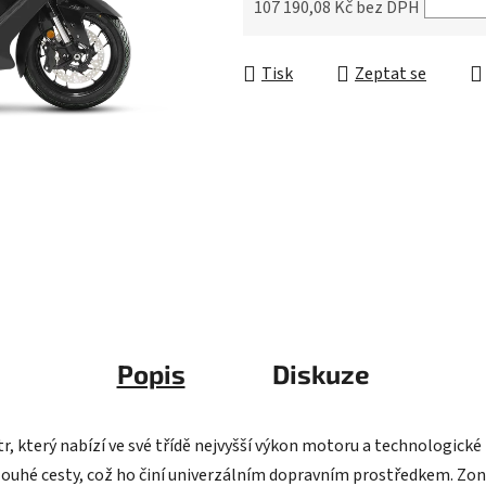
5
107 190,08 Kč bez DPH
hvězdiček.
Měrná cena:
Tisk
Zeptat se
Popis
Diskuze
, který nabízí ve své třídě nejvyšší výkon motoru a technologické
louhé cesty, což ho činí univerzálním dopravním prostředkem. Zo