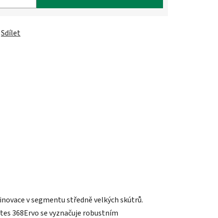
Sdílet
 inovace v segmentu středně velkých skútrů.
ntes 368Ervo se vyznačuje robustním