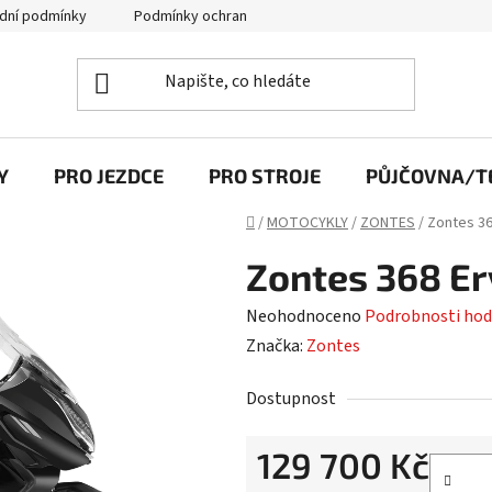
dní podmínky
Podmínky ochrany osobních údajů
Y
PRO JEZDCE
PRO STROJE
PŮJČOVNA/TE
Domů
/
MOTOCYKLY
/
ZONTES
/
Zontes 36
Zontes 368 E
Průměrné
Neohodnoceno
Podrobnosti hod
hodnocení
Značka:
Zontes
produktu
Dostupnost
je
0,0
129 700 Kč
z