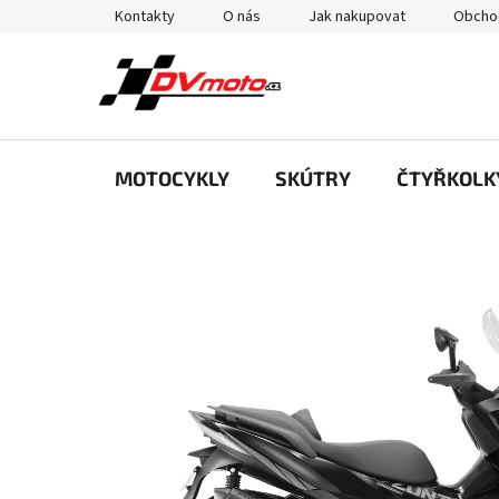
Přejít
Kontakty
O nás
Jak nakupovat
Obcho
na
obsah
MOTOCYKLY
SKÚTRY
ČTYŘKOLK