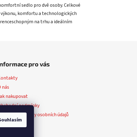
komfortní sedlo pro dvě osoby. Celkové
aci výkonu, komfortu a technologických
kurenceschopným na trhu a ideálním
Informace pro vás
Kontakty
 nás
ak nakupovat
Obchodní podmínky
odmínky ochrany osobních údajů
Souhlasím