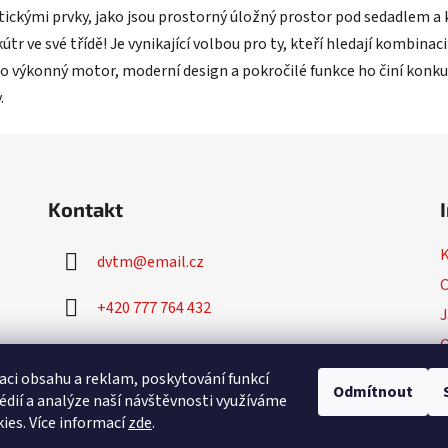
tickými prvky, jako jsou prostorný úložný prostor pod sedadlem a 
útr ve své třídě! Je vynikající volbou pro ty, kteří hledají kombin
ho výkonný motor, moderní design a pokročilé funkce ho činí kon
.
Kontakt
dvtm
@
email.cz
O
+420 777 764 432
J
+420 777 764 430
P
aci obsahu a reklam, poskytování funkcí
Odmítnout
édií a analýze naší návštěvnosti využíváme
ies. Více informací
zde
.