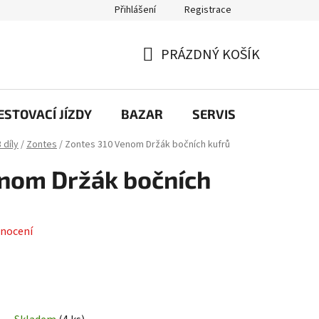
Přihlášení
Registrace
PRÁZDNÝ KOŠÍK
NÁKUPNÍ
KOŠÍK
STOVACÍ JÍZDY
BAZAR
SERVIS
Kontakt
 díly
/
Zontes
/
Zontes 310 Venom Držák bočních kufrů
enom Držák bočních
nocení