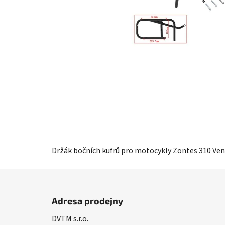
Držák bočních kufrů pro motocykly Zontes 310 Ve
Z
á
Adresa prodejny
p
DVTM s.r.o.
a