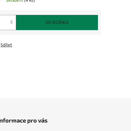
Skladem
(
4 ks
)
DO KOŠÍKU
Sdílet
Informace pro vás