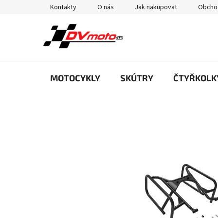
Přejít
Kontakty
O nás
Jak nakupovat
Obcho
na
obsah
MOTOCYKLY
SKÚTRY
ČTYŘKOLK