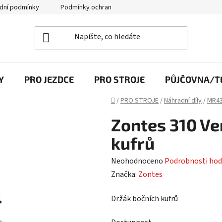
dní podmínky
Podmínky ochrany osobních údajů
Y
PRO JEZDCE
PRO STROJE
PŮJČOVNA/TE
Domů
/
PRO STROJE
/
Náhradní díly
/
MR43
Zontes 310 V
kufrů
Průměrné
Neohodnoceno
Podrobnosti hod
hodnocení
Značka:
Zontes
produktu
Držák bočních kufrů
je
0,0