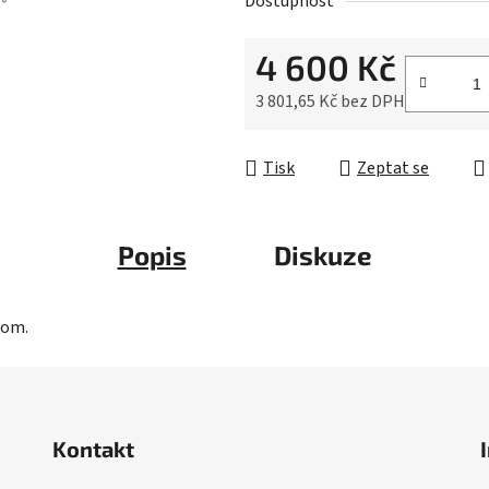
Dostupnost
z
5
4 600 Kč
hvězdiček.
3 801,65 Kč bez DPH
Měrná cena:
Tisk
Zeptat se
Popis
Diskuze
nom.
Kontakt