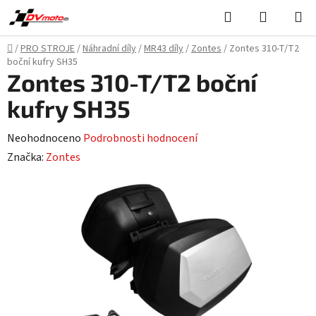
Přejít
Hledat
NÁKUPN
na
KOŠÍK
obsah
Domů
/
PRO STROJE
/
Náhradní díly
/
MR43 díly
/
Zontes
/
Zontes 310-T/T2
boční kufry SH35
Zontes 310-T/T2 boční
kufry SH35
Průměrné
Neohodnoceno
Podrobnosti hodnocení
hodnocení
Značka:
Zontes
produktu
je
0,0
z
5
hvězdiček.