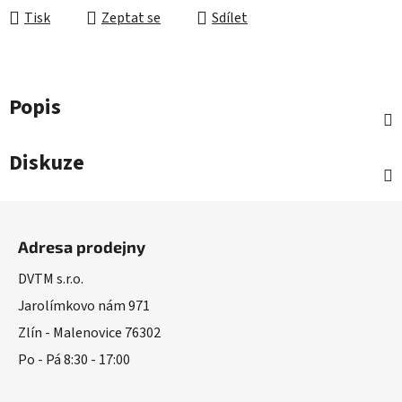
Tisk
Zeptat se
Sdílet
Popis
Diskuze
Z
á
Adresa prodejny
p
a
DVTM s.r.o.
t
Jarolímkovo nám 971
í
Zlín - Malenovice 76302
Po - Pá 8:30 - 17:00