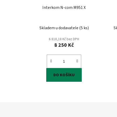
Interkom N-com M951 X
Skladem u dodavatele
(
5 ks
)
S
6 818,18 Kč bez DPH
8 250 Kč
DO KOŠÍKU
Z