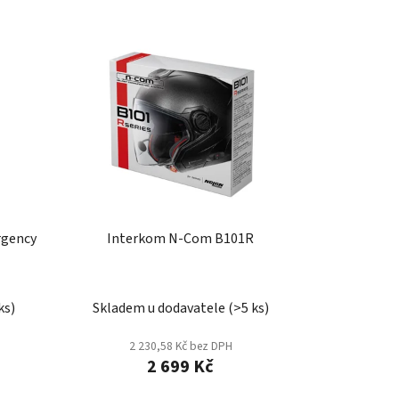
z
e
n
í
p
r
o
d
u
k
t
rgency
Interkom N-Com B101R
ů
ks
)
Skladem u dodavatele
(
>5 ks
)
2 230,58 Kč bez DPH
2 699 Kč