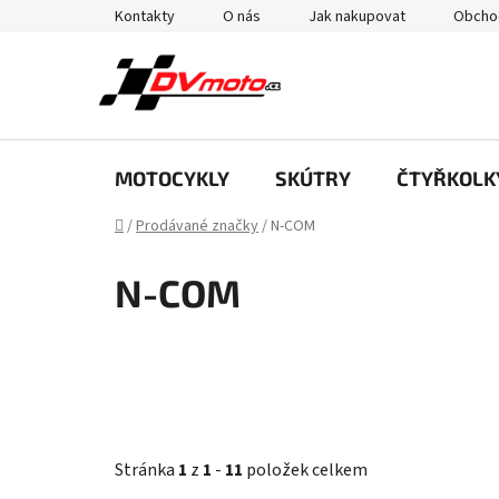
Přejít
Kontakty
O nás
Jak nakupovat
Obcho
na
obsah
MOTOCYKLY
SKÚTRY
ČTYŘKOLK
Domů
/
Prodávané značky
/
N-COM
N-COM
Stránka
1
z
1
-
11
položek celkem