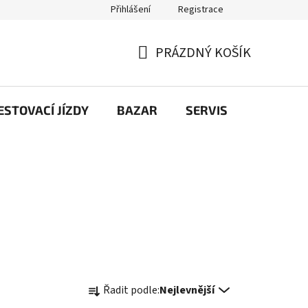
Přihlášení
Registrace
PRÁZDNÝ KOŠÍK
NÁKUPNÍ
KOŠÍK
STOVACÍ JÍZDY
BAZAR
SERVIS
Kontakt
Ř
Řadit podle:
Nejlevnější
a