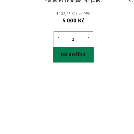
Skladem u dodavatele
(
4 ks
)
Sk
4 132,23 Kč bez DPH
5 000 Kč
DO KOŠÍKU