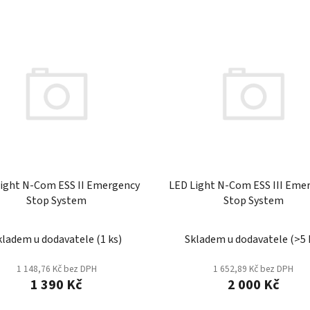
ight N-Com ESS II Emergency
LED Light N-Com ESS III Eme
Stop System
Stop System
kladem u dodavatele
(
1 ks
)
Skladem u dodavatele
(
>5 
1 148,76 Kč bez DPH
1 652,89 Kč bez DPH
1 390 Kč
2 000 Kč