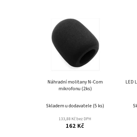
V
ý
p
i
s
p
r
o
d
u
LED L
Náhradní molitany N-Com
mikrofonu (2ks)
k
t
ů
S
Skladem u dodavatele
(
5 ks
)
133,88 Kč bez DPH
162 Kč