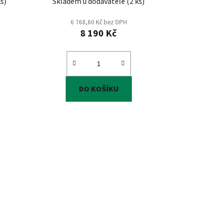
ks
)
Skladem u dodavatele
(
2 ks
)
6 768,60 Kč bez DPH
8 190 Kč
DO KOŠÍKU