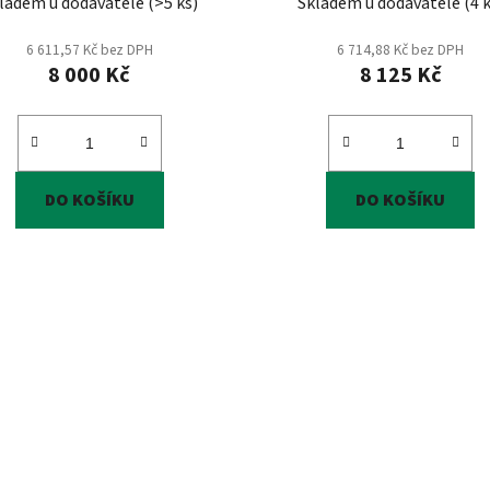
ladem u dodavatele
(
>5 ks
)
Skladem u dodavatele
(
4 
6 611,57 Kč bez DPH
6 714,88 Kč bez DPH
8 000 Kč
8 125 Kč
DO KOŠÍKU
DO KOŠÍKU