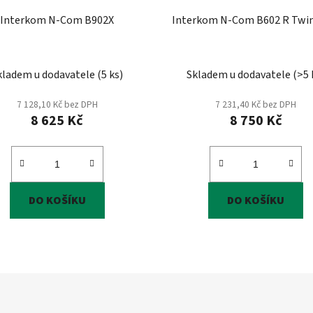
Interkom N-Com B902X
Interkom N-Com B602 R Twin
kladem u dodavatele
(
5 ks
)
Skladem u dodavatele
(
>5 
7 128,10 Kč bez DPH
7 231,40 Kč bez DPH
8 625 Kč
8 750 Kč
DO KOŠÍKU
DO KOŠÍKU
O
v
l
á