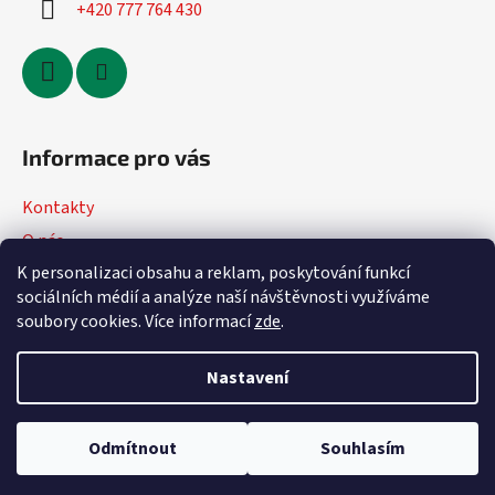
+420 777 764 430
Informace pro vás
Kontakty
O nás
K personalizaci obsahu a reklam, poskytování funkcí
Jak nakupovat
sociálních médií a analýze naší návštěvnosti využíváme
Obchodní podmínky
soubory cookies. Více informací
zde
.
Podmínky ochrany osobních údajů
Nastavení
Vytvořil Shoptet
Odmítnout
Souhlasím
Copyright 2026
DVmoto
. Všechna práva vyhrazena.
Upravit
nastavení cookies