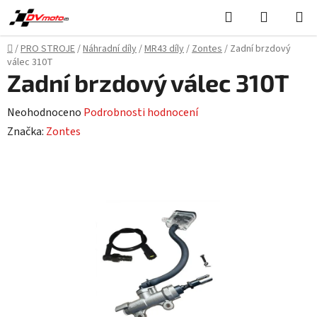
Přejít
Hledat
NÁKUPN
na
KOŠÍK
obsah
Domů
/
PRO STROJE
/
Náhradní díly
/
MR43 díly
/
Zontes
/
Zadní brzdový
válec 310T
Zadní brzdový válec 310T
Průměrné
Neohodnoceno
Podrobnosti hodnocení
hodnocení
Značka:
Zontes
produktu
je
0,0
z
5
hvězdiček.