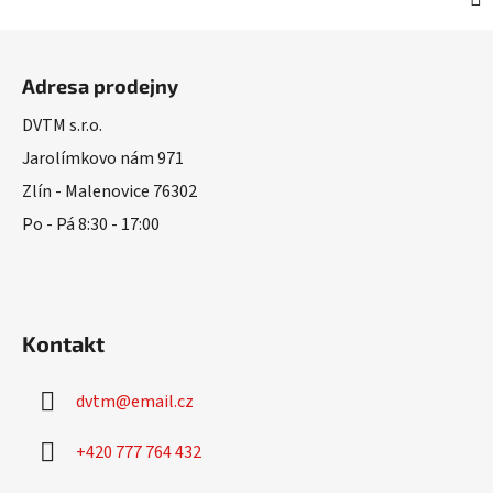
Z
á
Adresa prodejny
p
a
DVTM s.r.o.
t
Jarolímkovo nám 971
í
Zlín - Malenovice 76302
Po - Pá 8:30 - 17:00
Kontakt
dvtm
@
email.cz
+420 777 764 432