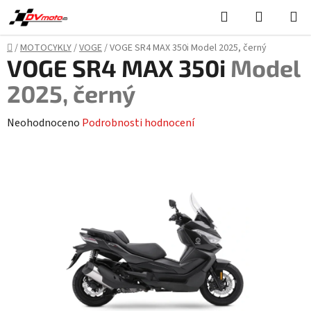
Přejít
Hledat
NÁKUPN
na
KOŠÍK
obsah
Domů
/
MOTOCYKLY
/
VOGE
/
VOGE SR4 MAX 350i
Model 2025, černý
VOGE SR4 MAX 350i
Model
2025, černý
Průměrné
Neohodnoceno
Podrobnosti hodnocení
hodnocení
produktu
je
0,0
z
5
hvězdiček.