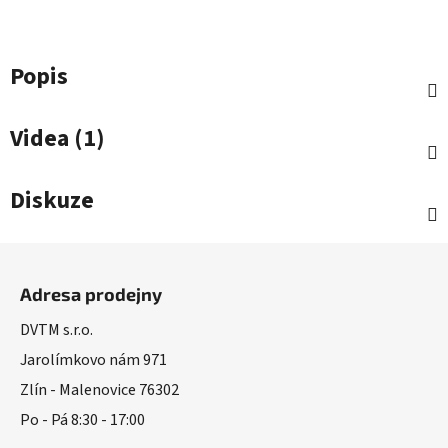
Popis
Videa (1)
Diskuze
Z
á
Adresa prodejny
p
a
DVTM s.r.o.
t
Jarolímkovo nám 971
í
Zlín - Malenovice 76302
Po - Pá 8:30 - 17:00