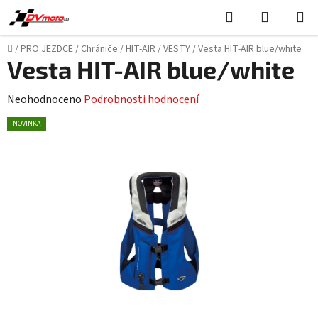
Přejít
Hledat
NÁKUPN
na
KOŠÍK
obsah
Domů
/
PRO JEZDCE
/
Chrániče
/
HIT-AIR
/
VESTY
/
Vesta HIT-AIR blue/white
Vesta HIT-AIR blue/white
Průměrné
Neohodnoceno
Podrobnosti hodnocení
hodnocení
NOVINKA
produktu
je
0,0
z
5
hvězdiček.