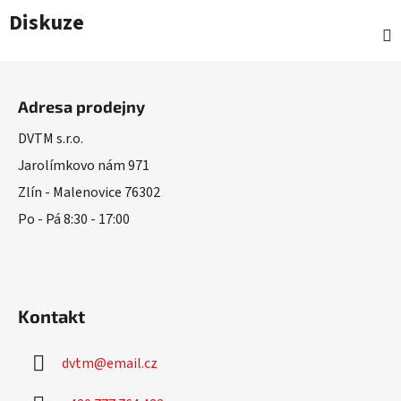
Diskuze
Z
á
Adresa prodejny
p
a
DVTM s.r.o.
t
Jarolímkovo nám 971
í
Zlín - Malenovice 76302
Po - Pá 8:30 - 17:00
Kontakt
dvtm
@
email.cz