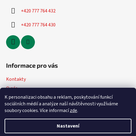
+420 777 764 432
+420 777 764 430
Informace pro vás
Kontakty
O nás
K personalizaci obsahu a reklam, poskytování funkcí
Jak nakupovat
sociálních médií a analýze naší návštěvnosti využíváme
Obchodní podmínky
soubory cookies. Více informací
zde
.
Podmínky ochrany osobních údajů
Nastavení