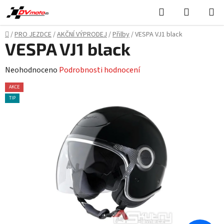
Přejít
Hledat
NÁKUPN
na
KOŠÍK
obsah
Domů
/
PRO JEZDCE
/
AKČNÍ VÝPRODEJ
/
Přilby
/
VESPA VJ1 black
VESPA VJ1 black
Průměrné
Neohodnoceno
Podrobnosti hodnocení
hodnocení
AKCE
produktu
TIP
je
0,0
z
5
hvězdiček.