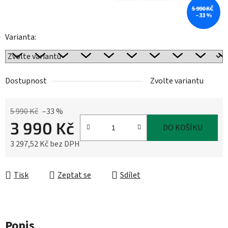
5 990 KČ
–33 %
Varianta:
Dostupnost
Zvolte variantu
5 990 Kč
–33 %
3 990 Kč
DO KOŠÍKU
3 297,52 Kč bez DPH
Měrná cena:
Tisk
Zeptat se
Sdílet
Popis