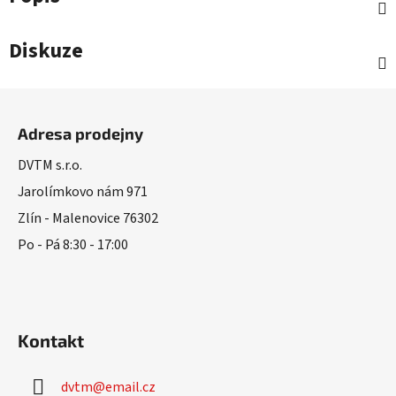
Diskuze
Z
á
Adresa prodejny
p
a
DVTM s.r.o.
t
Jarolímkovo nám 971
í
Zlín - Malenovice 76302
Po - Pá 8:30 - 17:00
Kontakt
dvtm
@
email.cz