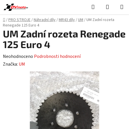
Přejít
Hledat
NÁKUPN
na
KOŠÍK
obsah
Domů
/
PRO STROJE
/
Náhradní díly
/
MR43 díly
/
UM
/
UM Zadní rozeta
Renegade 125 Euro 4
UM Zadní rozeta Renegade
125 Euro 4
Průměrné
Neohodnoceno
Podrobnosti hodnocení
hodnocení
Značka:
UM
produktu
je
0,0
z
5
hvězdiček.