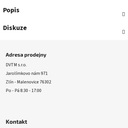
Popis
Diskuze
Z
á
Adresa prodejny
p
a
DVTM s.r.o.
t
Jarolímkovo nám 971
í
Zlín - Malenovice 76302
Po - Pá 8:30 - 17:00
Kontakt