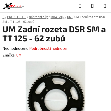
Přejít
Hledat
NÁKUPN
na
KOŠÍK
obsah
Domů
/
PRO STROJE
/
Náhradní díly
/
MR43 díly
/
UM
/
UM Zadní rozeta DSR
SM a TT 125 - 62 zubů
UM Zadní rozeta DSR SM a
TT 125 - 62 zubů
Průměrné
Neohodnoceno
Podrobnosti hodnocení
hodnocení
Značka:
UM
produktu
je
0,0
z
5
hvězdiček.