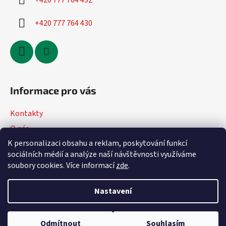
+420 777 764 432
+420 777 764 430
Informace pro vás
Kontakty
O nás
K personalizaci obsahu a reklam, poskytování funkcí
Jak nakupovat
sociálních médií a analýze naší návštěvnosti využíváme
Obchodní podmínky
soubory cookies. Více informací
zde
.
Podmínky ochrany osobních údajů
Nastavení
Vytvořil Shoptet
Odmítnout
Souhlasím