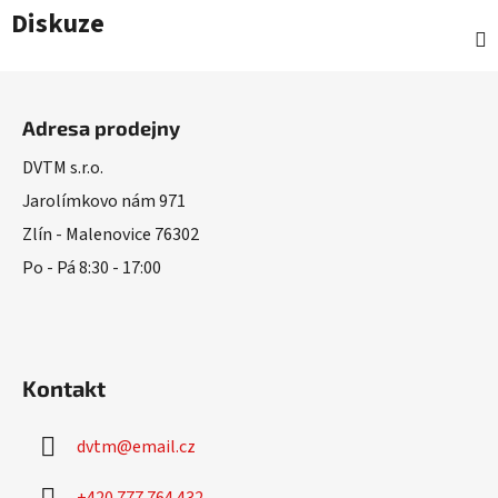
Diskuze
Z
á
Adresa prodejny
p
a
DVTM s.r.o.
t
Jarolímkovo nám 971
í
Zlín - Malenovice 76302
Po - Pá 8:30 - 17:00
Kontakt
dvtm
@
email.cz