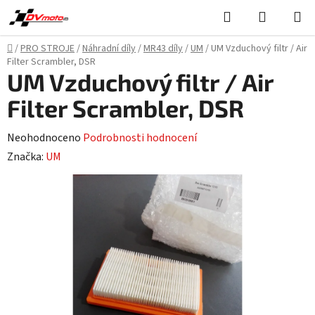
Přejít
Hledat
NÁKUPN
na
KOŠÍK
obsah
Domů
/
PRO STROJE
/
Náhradní díly
/
MR43 díly
/
UM
/
UM Vzduchový filtr / Air
Filter Scrambler, DSR
UM Vzduchový filtr / Air
Filter Scrambler, DSR
Průměrné
Neohodnoceno
Podrobnosti hodnocení
hodnocení
Značka:
UM
produktu
je
0,0
z
5
hvězdiček.