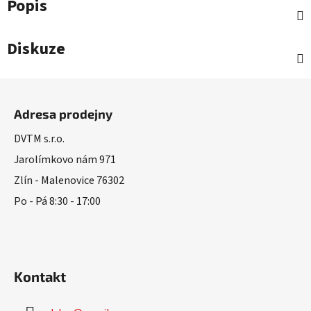
Popis
Diskuze
Z
á
Adresa prodejny
p
a
DVTM s.r.o.
t
Jarolímkovo nám 971
í
Zlín - Malenovice 76302
Po - Pá 8:30 - 17:00
Kontakt