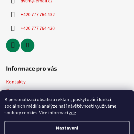
dvtm
@
email.cz
+420 777 764 432
+420 777 764 430
Informace pro vás
Kontakty
O nás
K personalizaci obsahu a reklam, poskytování funkcí
Jak nakupovat
sociálních médií a analýze naší návštěvnosti využíváme
Obchodní podmínky
soubory cookies. Více informací
zde
.
Podmínky ochrany osobních údajů
Nastavení