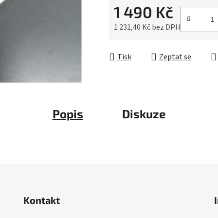
5
1 490 Kč
hvězdiček.
1 231,40 Kč bez DPH
Měrná cena:
Tisk
Zeptat se
Popis
Diskuze
Kontakt