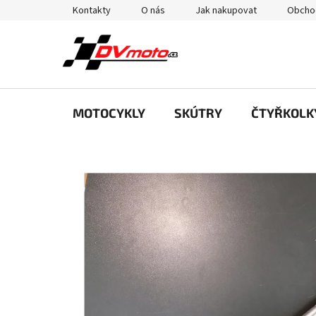
Přejít
Kontakty
O nás
Jak nakupovat
Obcho
na
obsah
MOTOCYKLY
SKÚTRY
ČTYŘKOLK