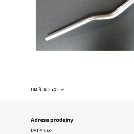
UM Řídítka Xteet
Z
á
Adresa prodejny
p
DVTM s.r.o.
a