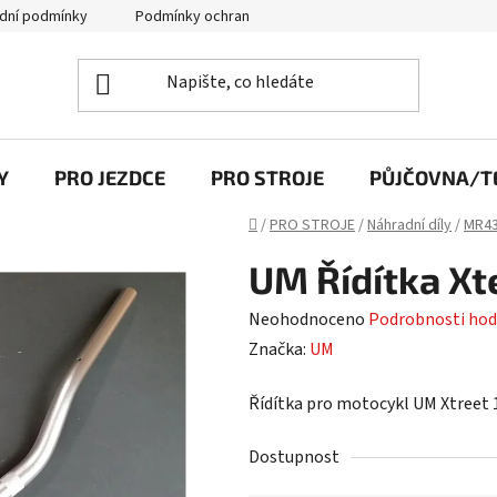
dní podmínky
Podmínky ochrany osobních údajů
Y
PRO JEZDCE
PRO STROJE
PŮJČOVNA/TE
Domů
/
PRO STROJE
/
Náhradní díly
/
MR43
UM Řídítka Xt
Průměrné
Neohodnoceno
Podrobnosti hod
hodnocení
Značka:
UM
produktu
Řídítka pro motocykl UM Xtreet 
je
0,0
Dostupnost
z