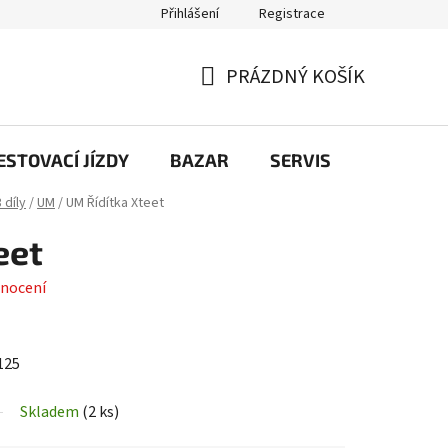
Přihlášení
Registrace
PRÁZDNÝ KOŠÍK
NÁKUPNÍ
KOŠÍK
STOVACÍ JÍZDY
BAZAR
SERVIS
Kontakt
 díly
/
UM
/
UM Řídítka Xteet
eet
nocení
125
Skladem
(
2 ks
)