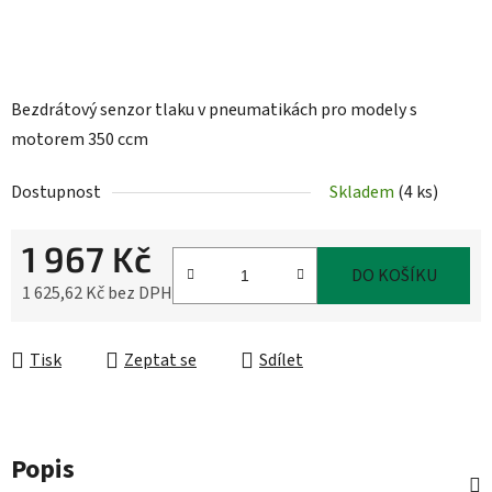
Bezdrátový senzor tlaku v pneumatikách pro modely s
motorem 350 ccm
Dostupnost
Skladem
(
4 ks
)
1 967 Kč
DO KOŠÍKU
1 625,62 Kč bez DPH
Měrná cena:
Tisk
Zeptat se
Sdílet
Popis