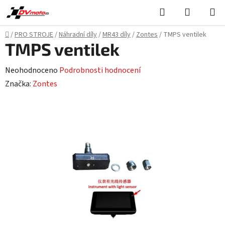
Přejít
Hledat
NÁKUPN
na
KOŠÍK
obsah
Domů
/
PRO STROJE
/
Náhradní díly
/
MR43 díly
/
Zontes
/
TMPS ventilek
TMPS ventilek
Průměrné
Neohodnoceno
Podrobnosti hodnocení
hodnocení
Značka:
Zontes
produktu
je
0,0
z
5
hvězdiček.