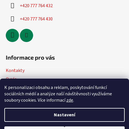
+420 777 764 432
+420 777 764 430
Informace pro vás
Kontakty
O nás
K personalizaci obsahu a reklam, poskytování funkcí
Jak nakupovat
sociálních médií a analýze naší návštěvnosti využíváme
Obchodní podmínky
soubory cookies. Více informací
zde
.
Podmínky ochrany osobních údajů
Nastavení
Vytvořil Shoptet