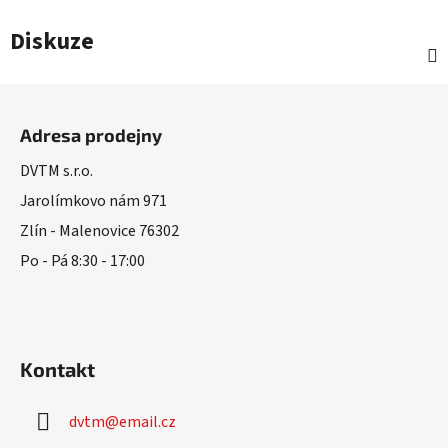
Diskuze
Z
á
Adresa prodejny
p
a
DVTM s.r.o.
t
Jarolímkovo nám 971
í
Zlín - Malenovice 76302
Po - Pá 8:30 - 17:00
Kontakt
dvtm
@
email.cz