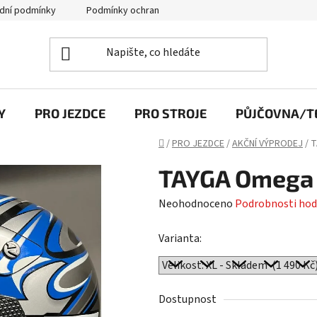
dní podmínky
Podmínky ochrany osobních údajů
Y
PRO JEZDCE
PRO STROJE
PŮJČOVNA/TE
Domů
/
PRO JEZDCE
/
AKČNÍ VÝPRODEJ
/
T
TAYGA Omega
Průměrné
Neohodnoceno
Podrobnosti hod
hodnocení
Varianta:
produktu
je
0,0
z
Dostupnost