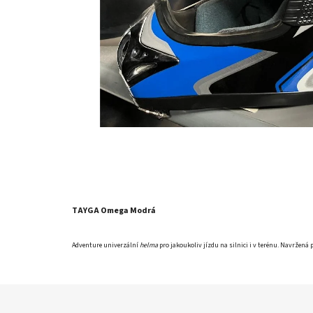
TAYGA Omega Modrá
Adventure univerzální
helma
pro jakoukoliv jízdu na silnici i v terénu. Navržená 
Z