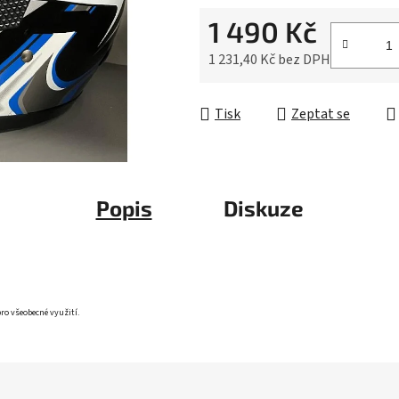
5
1 490 Kč
hvězdiček.
1 231,40 Kč bez DPH
Měrná cena:
Tisk
Zeptat se
Popis
Diskuze
pro všeobecné využití.