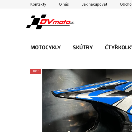
Přejít
Kontakty
O nás
Jak nakupovat
Obcho
na
obsah
MOTOCYKLY
SKÚTRY
ČTYŘKOLK
AKCE