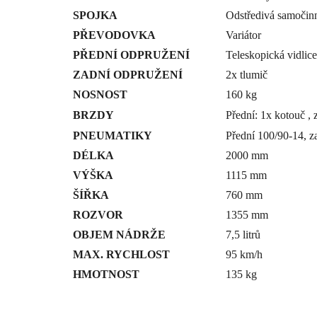
SPOJKA
Odstředivá samočin
PŘEVODOVKA
Variátor
PŘEDNÍ ODPRUŽENÍ
Teleskopická vidlice
ZADNÍ ODPRUŽENÍ
2x tlumič
NOSNOST
160 kg
BRZDY
Přední: 1x kotouč ,
PNEUMATIKY
Přední 100/90-14, z
DÉLKA
2000 mm
VÝŠKA
1115 mm
ŠÍŘKA
760 mm
ROZVOR
1355 mm
OBJEM NÁDRŽE
7,5 litrů
MAX. RYCHLOST
95 km/h
HMOTNOST
135 kg