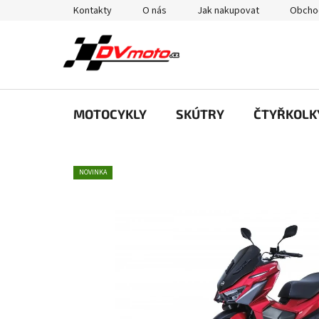
Přejít
Kontakty
O nás
Jak nakupovat
Obcho
na
obsah
MOTOCYKLY
SKÚTRY
ČTYŘKOLK
NOVINKA