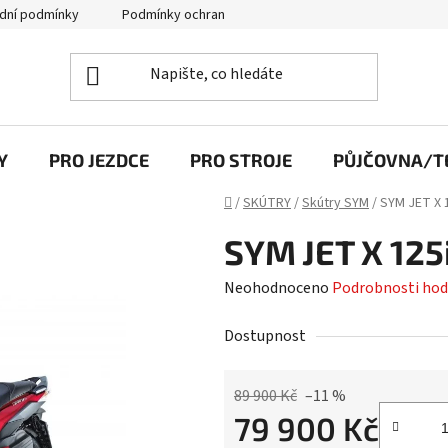
dní podmínky
Podmínky ochrany osobních údajů
Y
PRO JEZDCE
PRO STROJE
PŮJČOVNA/TE
Domů
/
SKÚTRY
/
Skútry SYM
/
SYM JET X 
SYM JET X 125
Průměrné
Neohodnoceno
Podrobnosti hod
hodnocení
Dostupnost
produktu
je
0,0
89 900 Kč
–11 %
79 900 Kč
z