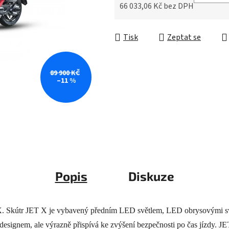
5
66 033,06 Kč bez DPH
hvězdiček.
Měrná cena:
Tisk
Zeptat se
89 900 KČ
–11 %
Popis
Diskuze
X. Skútr JET X je vybavený předním LED světlem, LED obrysovými s
designem, ale výrazně přispívá ke zvýšení bezpečnosti po čas jízdy. J