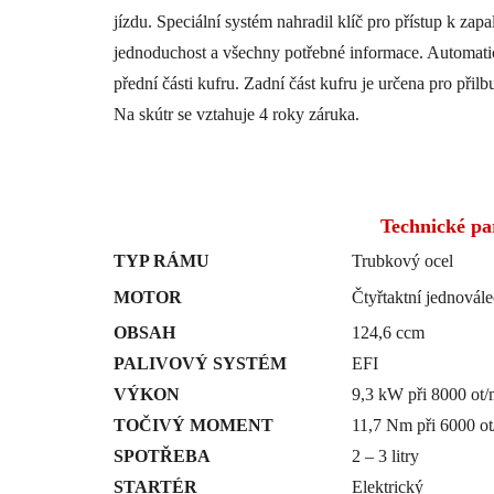
jízdu. Speciální systém nahradil klíč pro přístup k zapal
jednoduchost a všechny potřebné informace. Automatic
přední části kufru. Zadní část kufru je určena pro při
Na skútr se vztahuje 4 roky záruka.
Technické p
TYP RÁMU
Trubkový ocel
MOTOR
Čtyřtaktní jednovál
OBSAH
124,6 ccm
PALIVOVÝ SYSTÉM
EFI
VÝKON
9,3 kW při 8000 ot/
TOČIVÝ MOMENT
11,7 Nm při 6000 ot
SPOTŘEBA
2 – 3 litry
STARTÉR
Elektrický