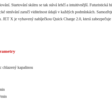
ování. Startování skútru se tak stává lehčí a intuitivnější. Futuristická 
ké stmívání zaručí viditelnost údajů v každých podmínkách. Samozřejm
lbu. JET X je vybavený nabíječkou Quick Charge 2.0, která zabezpečuje r
arametry
ec chlazený kapalinou
min
/min