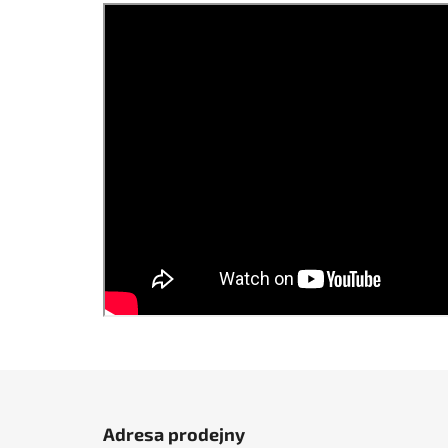
Z
á
Adresa prodejny