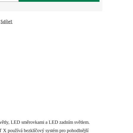
Sdílet
větly, LED směrovkami a LED zadním světlem.
ET X používá bezklíčový systém pro pohodlnější