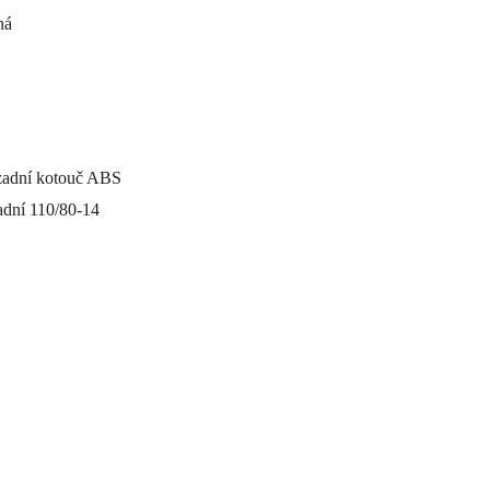
ná
 zadní kotouč ABS
adní 110/80-14