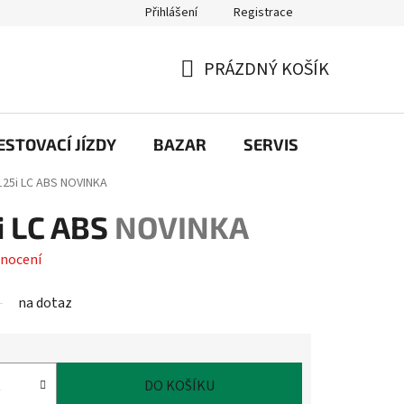
Přihlášení
Registrace
PRÁZDNÝ KOŠÍK
NÁKUPNÍ
KOŠÍK
STOVACÍ JÍZDY
BAZAR
SERVIS
Kontakt
125i LC ABS
NOVINKA
i LC ABS
NOVINKA
nocení
na dotaz
DO KOŠÍKU