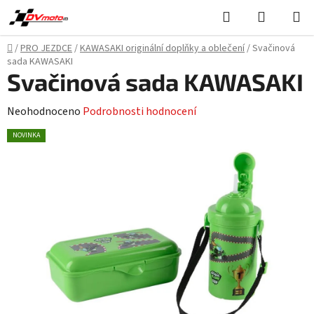
Přejít
Hledat
NÁKUPN
na
KOŠÍK
obsah
Domů
/
PRO JEZDCE
/
KAWASAKI originální doplňky a oblečení
/
Svačinová
sada KAWASAKI
Svačinová sada KAWASAKI
Průměrné
Neohodnoceno
Podrobnosti hodnocení
hodnocení
NOVINKA
produktu
je
0,0
z
5
hvězdiček.