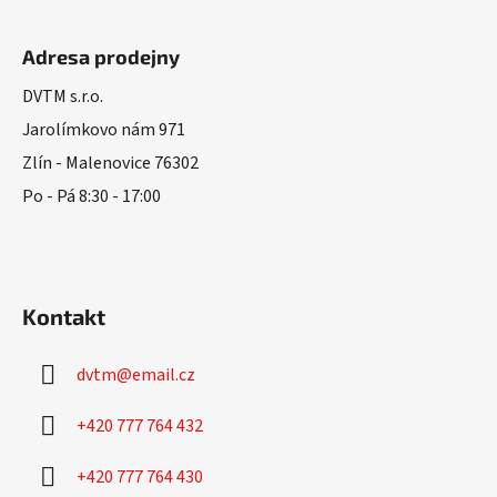
Z
á
Adresa prodejny
p
a
DVTM s.r.o.
t
Jarolímkovo nám 971
í
Zlín - Malenovice 76302
Po - Pá 8:30 - 17:00
Kontakt
dvtm
@
email.cz
+420 777 764 432
+420 777 764 430