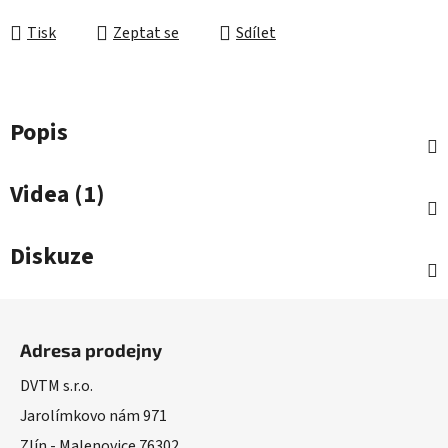
Tisk
Zeptat se
Sdílet
Popis
Videa (1)
Diskuze
Z
á
Adresa prodejny
p
a
DVTM s.r.o.
t
Jarolímkovo nám 971
í
Zlín - Malenovice 76302