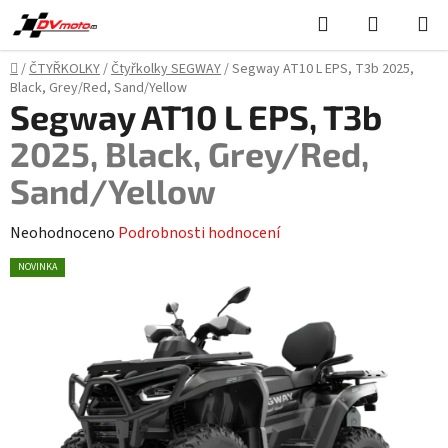
Přejít
Hledat
NÁKUPN
na
KOŠÍK
obsah
Domů
/
ČTYŘKOLKY
/
Čtyřkolky SEGWAY
/
Segway AT10 L EPS, T3b
2025,
Black, Grey/Red, Sand/Yellow
Segway AT10 L EPS, T3b
2025, Black, Grey/Red,
Sand/Yellow
Průměrné
Neohodnoceno
Podrobnosti hodnocení
hodnocení
NOVINKA
produktu
je
0,0
z
5
hvězdiček.