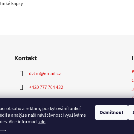
linké kapsy.
Kontakt
dvtm
@
email.cz
O
+420 777 764 432
J
+420 777 764 430
P
aci obsahu a reklam, poskytování funkcí
Odmítnout
édií a analýze naší návštěvnosti využíváme
ies. Více informací
zde
.