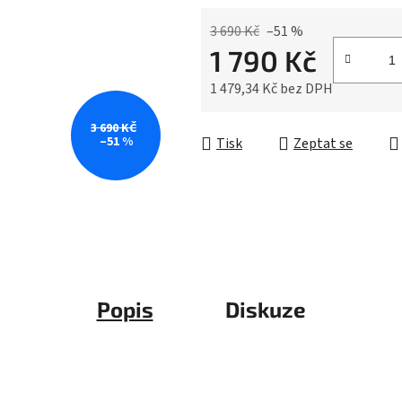
5
hvězdiček.
3 690 Kč
–51 %
1 790 Kč
1 479,34 Kč bez DPH
Měrná cena:
3 690 KČ
–51 %
Tisk
Zeptat se
Popis
Diskuze