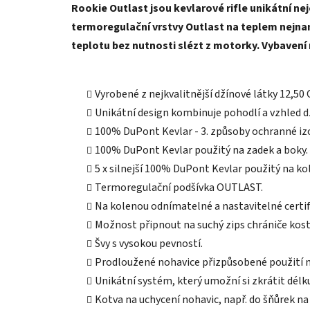
Rookie Outlast jsou kevlarové rifle unikátní n
termoregulační vrstvy Outlast na teplem nejnam
teplotu bez nutnosti slézt z motorky. Vybavení 
Vyrobené z nejkvalitnější džínové látky 12,50 
Unikátní design kombinuje pohodlí a vzhled d
100% DuPont Kevlar - 3. způsoby ochranné izol
100% DuPont Kevlar použitý na zadek a boky.
5 x silnejší 100% DuPont Kevlar použitý na ko
Termoregulační podšívka OUTLAST.
Na kolenou odnímatelné a nastavitelné certif
Možnost připnout na suchý zips chrániče kost
Švy s vysokou pevností.
Prodloužené nohavice přizpůsobené použití 
Unikátní systém, který umožní si zkrátit dél
Kotva na uchycení nohavic, např. do šňůrek na