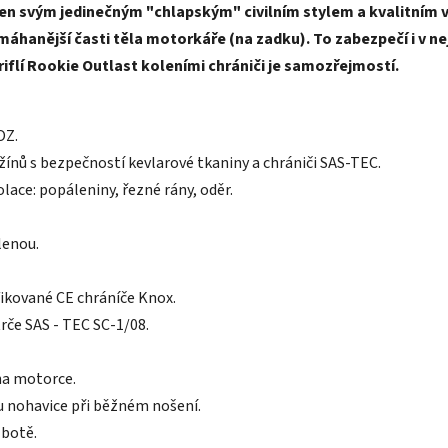
ejen svým jedinečným "chlapským" civilním stylem a kvalitním
áhanější časti těla motorkáře (na zadku). To zabezpečí i v ne
riflí Rookie Outlast koleními chrániči je samozřejmostí.
OZ.
žínů s bezpečností kevlarové tkaniny a chrániči SAS-TEC.
ace: popáleniny, řezné rány, oděr.
lenou.
ikované CE chráníče Knox.
rče SAS - TEC SC-1/08.
na motorce.
ku nohavice při běžném nošení.
 botě.