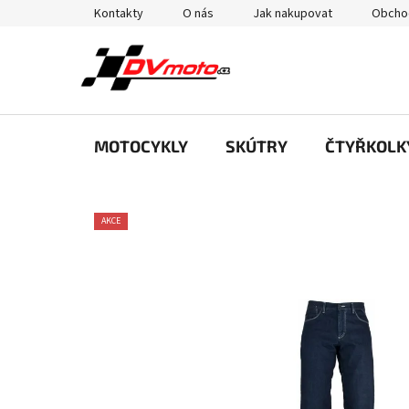
Přejít
Kontakty
O nás
Jak nakupovat
Obcho
na
obsah
MOTOCYKLY
SKÚTRY
ČTYŘKOLK
AKCE