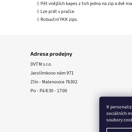
Pět vnějších kapes z toh jedna na zip a dvě ma
Lze prát v pračce.
Robustní YKK zips.
Z
á
Adresa prodejny
p
DVTM s.r.o.
a
Jarolímkovo nám 971
t
í
Zlín - Malenovice 76302
Po - Pá 8:30 - 17:00
K personaliz
sociálních m
soubory cook