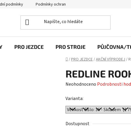
dní podmínky
Podmínky ochrany osobních údajů
Y
PRO JEZDCE
PRO STROJE
PŮJČOVNA/TE
Domů
/
PRO JEZDCE
/
AKČNÍ VÝPRODEJ
/
R
REDLINE ROO
Průměrné
Neohodnoceno
Podrobnosti hod
hodnocení
Varianta:
produktu
je
0,0
z
Dostupnost