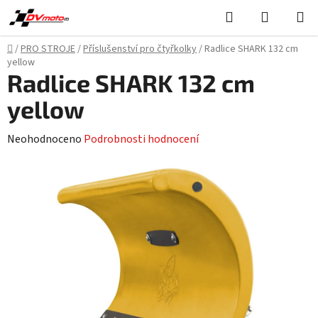
Přejít
Hledat
NÁKUPN
na
KOŠÍK
obsah
Domů
/
PRO STROJE
/
Příslušenství pro čtyřkolky
/
Radlice SHARK 132 cm
yellow
Radlice SHARK 132 cm
yellow
Průměrné
Neohodnoceno
Podrobnosti hodnocení
hodnocení
produktu
je
0,0
z
5
hvězdiček.