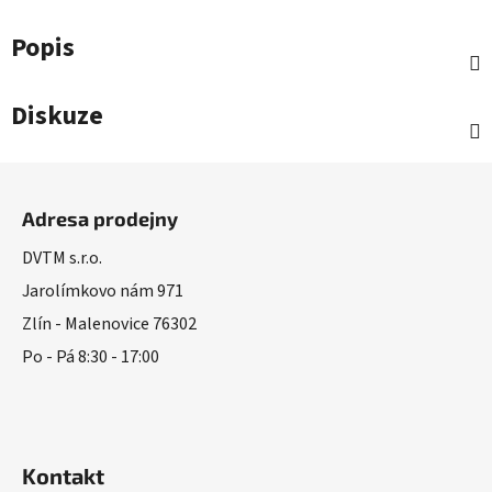
Popis
Diskuze
Z
á
Adresa prodejny
p
a
DVTM s.r.o.
t
Jarolímkovo nám 971
í
Zlín - Malenovice 76302
Po - Pá 8:30 - 17:00
Kontakt