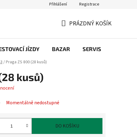
Přihlášení
Registrace
PRÁZDNÝ KOŠÍK
NÁKUPNÍ
KOŠÍK
STOVACÍ JÍZDY
BAZAR
SERVIS
Kontakt
43
/
Praga ZS 800 (28 kusů)
(28 kusů)
nocení
Momentálně nedostupné
DO KOŠÍKU