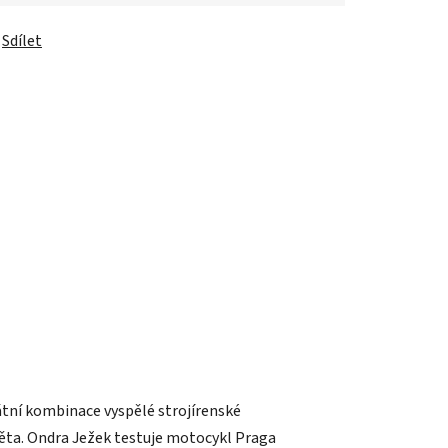
Sdílet
kátní kombinace vyspělé strojírenské
světa. Ondra Ježek testuje motocykl Praga