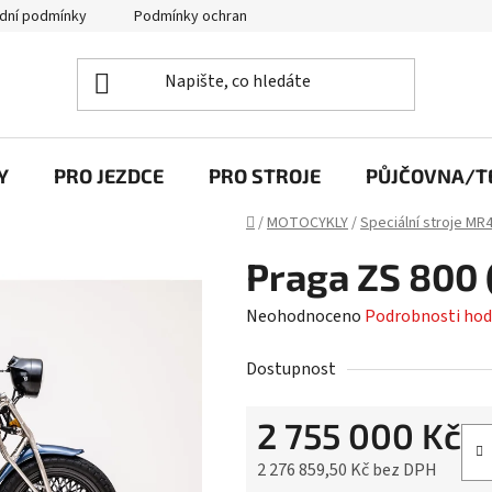
dní podmínky
Podmínky ochrany osobních údajů
Y
PRO JEZDCE
PRO STROJE
PŮJČOVNA/TE
Domů
/
MOTOCYKLY
/
Speciální stroje MR
Praga ZS 800 
Průměrné
Neohodnoceno
Podrobnosti hod
hodnocení
Dostupnost
produktu
je
2 755 000 Kč
0,0
z
2 276 859,50 Kč bez DPH