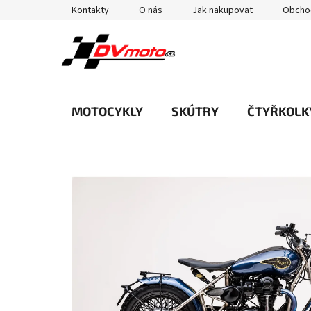
Přejít
Kontakty
O nás
Jak nakupovat
Obcho
na
obsah
MOTOCYKLY
SKÚTRY
ČTYŘKOLK