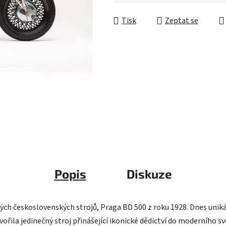
5
Měrná cena:
hvězdiček.
Tisk
Zeptat se
Popis
Diskuze
ckých československých strojů, Praga BD 500 z roku 1928. Dnes uni
vořila jedinečný stroj přinášející ikonické dědictví do moderního 