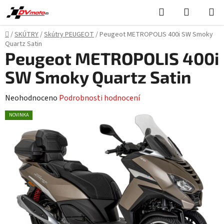
Přejít
Hledat
NÁKUPN
na
KOŠÍK
obsah
Domů
/
SKÚTRY
/
Skútry PEUGEOT
/
Peugeot METROPOLIS 400i SW Smoky
Quartz Satin
Peugeot METROPOLIS 400i
SW Smoky Quartz Satin
Průměrné
Neohodnoceno
Podrobnosti hodnocení
hodnocení
NOVINKA
produktu
je
0,0
z
5
hvězdiček.