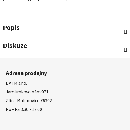
Popis
Diskuze
Z
á
Adresa prodejny
p
a
DVTM s.r.o.
t
Jarolímkovo nám 971
í
Zlín - Malenovice 76302
Po - Pá 8:30 - 17:00