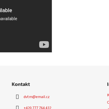
Kontakt
dvtm
@
email.cz
O
+420 777 764 432