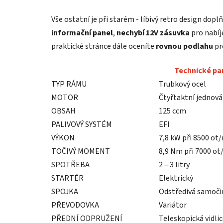
Vše ostatní je při starém - líbivý retro design doplň
informační panel
,
nechybí 12V zásuvka
pro nabí
praktické stránce dále oceníte
rovnou podlahu
pr
Technické pa
TYP RÁMU
Trubkový ocel
MOTOR
Čtyřtaktní jednov
OBSAH
125 ccm
PALIVOVÝ SYSTÉM
EFI
VÝKON
7,8 kW při 8500 ot
TOČIVÝ MOMENT
8,9 Nm při 7000 ot
SPOTŘEBA
2 – 3 litry
STARTÉR
Elektrický
SPOJKA
Odstředivá samoč
PŘEVODOVKA
Variátor
PŘEDNÍ ODPRUŽENÍ
Teleskopická vidli