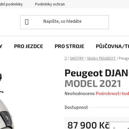
dní podmínky
Podmínky ochrany osobních údajů
Y
PRO JEZDCE
PRO STROJE
PŮJČOVNA/TE
Domů
/
SKÚTRY
/
Skútry PEUGEOT
/
Peuge
Peugeot DJANG
MODEL 2021
Průměrné
Neohodnoceno
Podrobnosti hod
hodnocení
Dostupnost
produktu
je
87 900 Kč
0,0