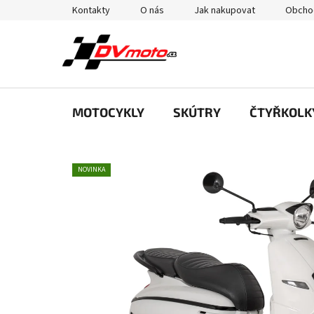
Přejít
Kontakty
O nás
Jak nakupovat
Obcho
na
obsah
MOTOCYKLY
SKÚTRY
ČTYŘKOLK
NOVINKA