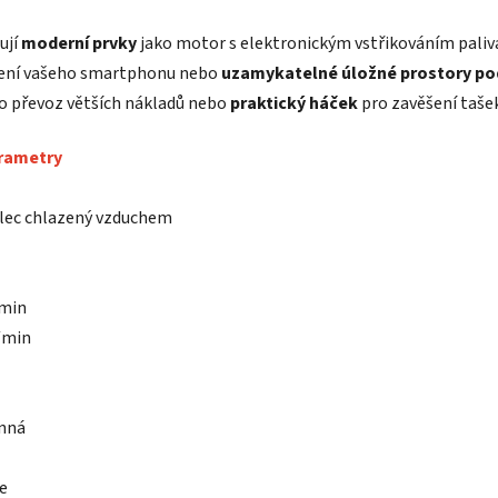
ují
moderní prvky
jako motor s elektronickým vstřikováním paliv
jení vašeho smartphonu nebo
uzamykatelné úložné prostory po
o převoz větších nákladů nebo
praktický háček
pro zavěšení tašek
rametry
álec chlazený vzduchem
/min
/min
inná
ce