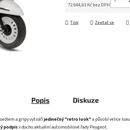
z
72 644,63 Kč bez DPH
5
Měrná cena:
hvězdiček.
Tisk
Zeptat se
Popis
Diskuze
edlem a gripy vytváří
jedinečný "retro look"
a působí velice lux
ný podpis
v duchu aktuální automobilové řady Peugeot.