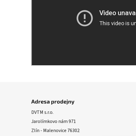
Z
á
Adresa prodejny
p
DVTM s.r.o.
a
Jarolímkovo nám 971
t
í
Zlín - Malenovice 76302