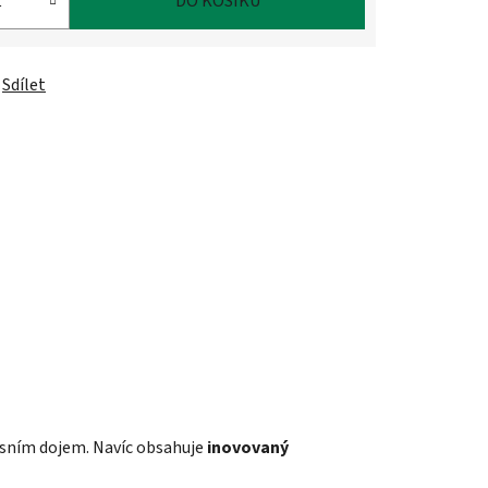
DO KOŠÍKU
Sdílet
usním dojem. Navíc obsahuje
inovovaný