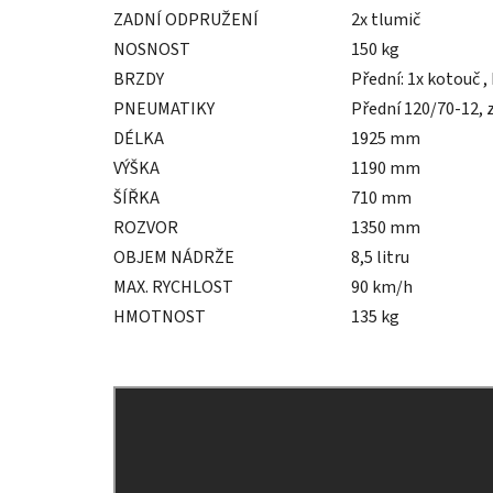
ZADNÍ ODPRUŽENÍ
2x tlumič
NOSNOST
150 kg
BRZDY
Přední: 1x kotouč 
PNEUMATIKY
Přední 120/70-12, 
DÉLKA
1925 mm
VÝŠKA
1190 mm
ŠÍŘKA
710 mm
ROZVOR
1350 mm
OBJEM NÁDRŽE
8,5 litru
MAX. RYCHLOST
90 km/h
HMOTNOST
135 kg