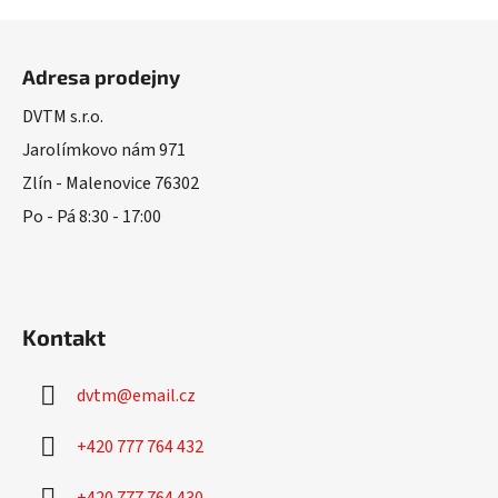
Z
á
Adresa prodejny
p
a
DVTM s.r.o.
t
Jarolímkovo nám 971
í
Zlín - Malenovice 76302
Po - Pá 8:30 - 17:00
Kontakt
dvtm
@
email.cz
+420 777 764 432
+420 777 764 430