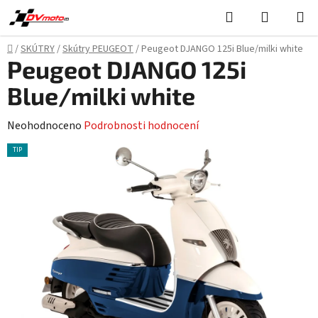
Přejít
Hledat
NÁKUPN
na
KOŠÍK
obsah
Domů
/
SKÚTRY
/
Skútry PEUGEOT
/
Peugeot DJANGO 125i Blue/milki white
Peugeot DJANGO 125i
Blue/milki white
Průměrné
Neohodnoceno
Podrobnosti hodnocení
hodnocení
TIP
produktu
je
0,0
z
5
hvězdiček.