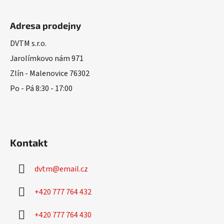
Z
á
Adresa prodejny
p
a
DVTM s.r.o.
t
Jarolímkovo nám 971
í
Zlín - Malenovice 76302
Po - Pá 8:30 - 17:00
Kontakt
dvtm
@
email.cz
+420 777 764 432
+420 777 764 430