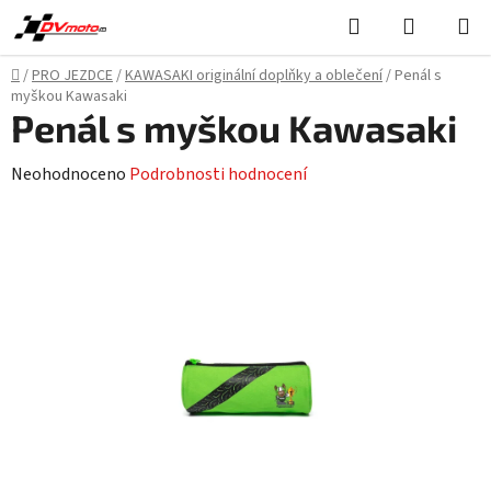
Přejít
Hledat
NÁKUPN
na
KOŠÍK
obsah
Domů
/
PRO JEZDCE
/
KAWASAKI originální doplňky a oblečení
/
Penál s
myškou Kawasaki
Penál s myškou Kawasaki
Průměrné
Neohodnoceno
Podrobnosti hodnocení
hodnocení
produktu
je
0,0
z
5
hvězdiček.