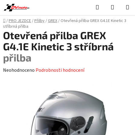
Přejít
Hledat
NÁKUPN
na
KOŠÍK
obsah
Domů
/
PRO JEZDCE
/
Přilby
/
GREX
/
Otevřená přilba GREX G4.1E Kinetic 3
stříbrná
přilba
Otevřená přilba GREX
G4.1E Kinetic 3 stříbrná
přilba
Průměrné
Neohodnoceno
Podrobnosti hodnocení
hodnocení
produktu
je
0,0
z
5
hvězdiček.