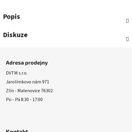
Popis
Diskuze
Z
á
Adresa prodejny
p
a
DVTM s.r.o.
t
Jarolímkovo nám 971
í
Zlín - Malenovice 76302
Po - Pá 8:30 - 17:00
Kontakt