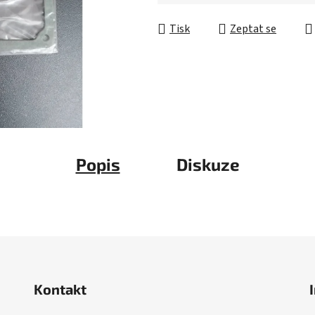
5
Měrná cena:
hvězdiček.
Tisk
Zeptat se
Popis
Diskuze
Kontakt