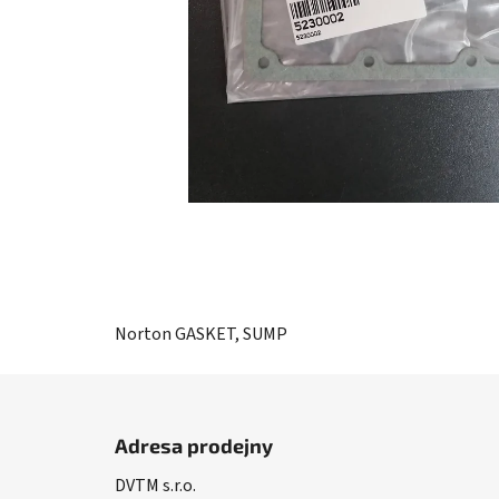
Norton GASKET, SUMP
Z
á
Adresa prodejny
p
DVTM s.r.o.
a