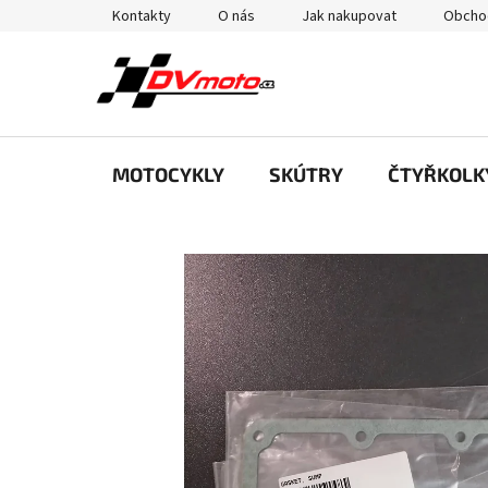
Přejít
Kontakty
O nás
Jak nakupovat
Obcho
na
obsah
MOTOCYKLY
SKÚTRY
ČTYŘKOLK