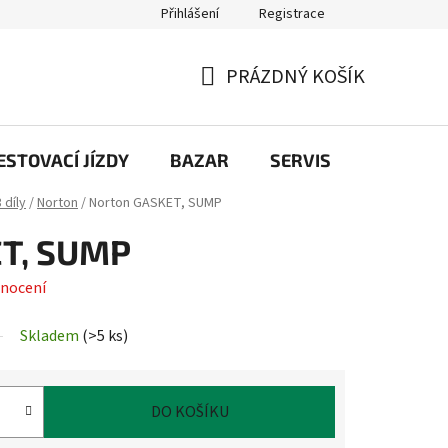
Přihlášení
Registrace
PRÁZDNÝ KOŠÍK
NÁKUPNÍ
KOŠÍK
STOVACÍ JÍZDY
BAZAR
SERVIS
Kontakt
 díly
/
Norton
/
Norton GASKET, SUMP
ET, SUMP
nocení
Skladem
(
>5 ks
)
DO KOŠÍKU