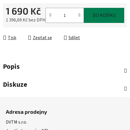
1 690 Kč
DO KOŠÍKU
1 396,69 Kč bez DPH
Měrná cena:
Tisk
Zeptat se
Sdílet
Popis
Diskuze
Z
á
Adresa prodejny
p
a
DVTM s.r.o.