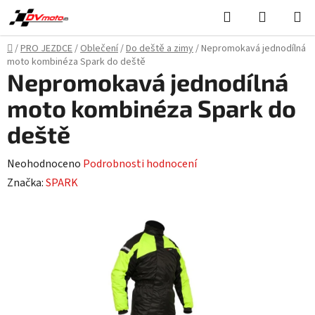
Přejít
Hledat
NÁKUPN
na
KOŠÍK
obsah
Domů
/
PRO JEZDCE
/
Oblečení
/
Do deště a zimy
/
Nepromokavá jednodílná
moto kombinéza Spark do deště
Nepromokavá jednodílná
moto kombinéza Spark do
deště
Průměrné
Neohodnoceno
Podrobnosti hodnocení
hodnocení
Značka:
SPARK
produktu
je
0,0
z
5
hvězdiček.