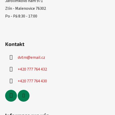
t
Jarolímkovo nám 971
í
Zlín - Malenovice 76302
Po - Pá 8:30 - 17:00
Kontakt
dvtm
@
email.cz
+420 777 764 432
+420 777 764 430