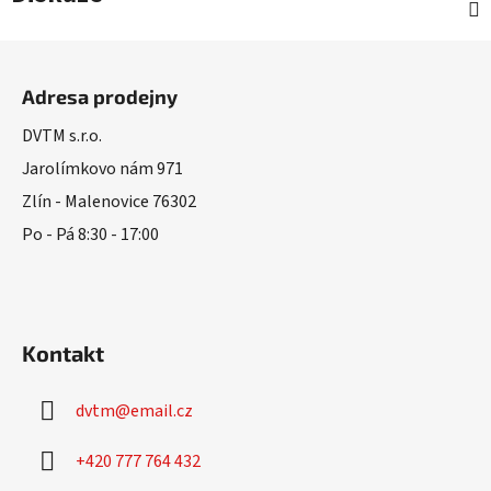
Z
á
Adresa prodejny
p
a
DVTM s.r.o.
t
Jarolímkovo nám 971
í
Zlín - Malenovice 76302
Po - Pá 8:30 - 17:00
Kontakt
dvtm
@
email.cz
+420 777 764 432