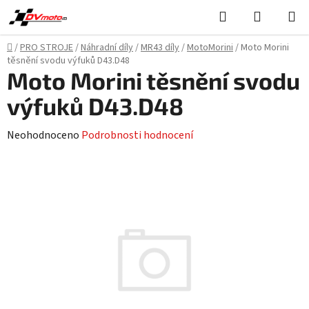
Přejít
Hledat
NÁKUPN
na
KOŠÍK
obsah
Domů
/
PRO STROJE
/
Náhradní díly
/
MR43 díly
/
MotoMorini
/
Moto Morini
těsnění svodu výfuků D43.D48
Moto Morini těsnění svodu
výfuků D43.D48
Průměrné
Neohodnoceno
Podrobnosti hodnocení
hodnocení
produktu
je
0,0
z
5
hvězdiček.