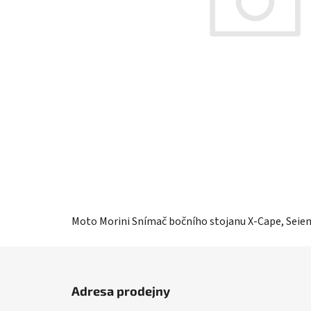
Moto Morini Snímač bočního stojanu X-Cape, Sei
Z
á
Adresa prodejny
p