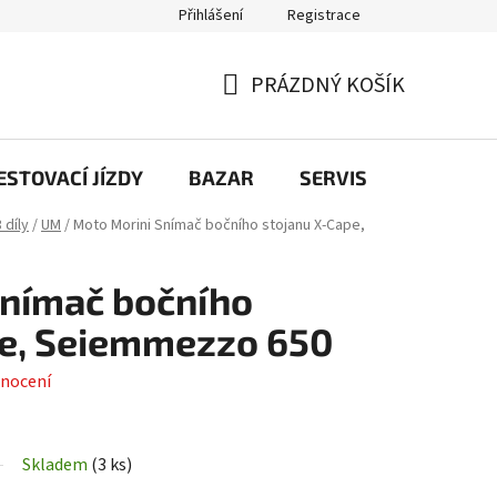
Přihlášení
Registrace
PRÁZDNÝ KOŠÍK
NÁKUPNÍ
KOŠÍK
STOVACÍ JÍZDY
BAZAR
SERVIS
Kontakt
 díly
/
UM
/
Moto Morini Snímač bočního stojanu X-Cape,
Snímač bočního
pe, Seiemmezzo 650
nocení
Skladem
(
3 ks
)