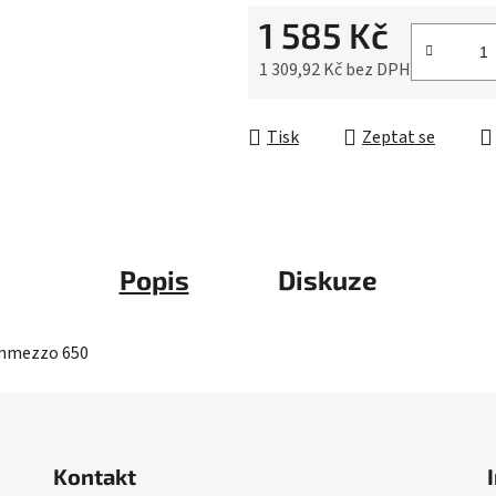
0,0
1 585 Kč
z
5
1 309,92 Kč bez DPH
hvězdiček.
Měrná cena:
Tisk
Zeptat se
Popis
Diskuze
emmezzo 650
Kontakt