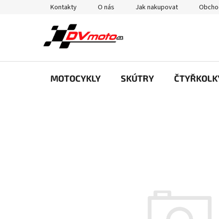
Přejít
Kontakty
O nás
Jak nakupovat
Obcho
na
obsah
MOTOCYKLY
SKÚTRY
ČTYŘKOLK