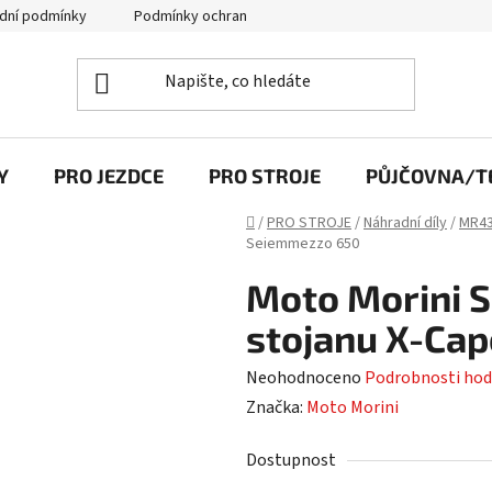
dní podmínky
Podmínky ochrany osobních údajů
Y
PRO JEZDCE
PRO STROJE
PŮJČOVNA/TE
Domů
/
PRO STROJE
/
Náhradní díly
/
MR43
Seiemmezzo 650
Moto Morini 
stojanu X-Ca
Průměrné
Neohodnoceno
Podrobnosti hod
hodnocení
Značka:
Moto Morini
produktu
Dostupnost
je