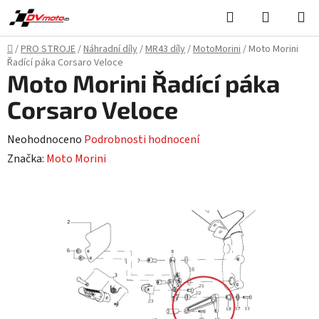
Přejít
Hledat
NÁKUPN
na
KOŠÍK
obsah
Domů
/
PRO STROJE
/
Náhradní díly
/
MR43 díly
/
MotoMorini
/
Moto Morini
Řadící páka Corsaro Veloce
Moto Morini Řadící páka
Corsaro Veloce
Průměrné
Neohodnoceno
Podrobnosti hodnocení
hodnocení
Značka:
Moto Morini
produktu
je
0,0
z
5
hvězdiček.