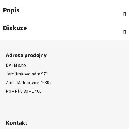
Popis
Diskuze
Z
á
Adresa prodejny
p
a
DVTM s.r.o.
t
Jarolímkovo nám 971
í
Zlín - Malenovice 76302
Po - Pá 8:30 - 17:00
Kontakt