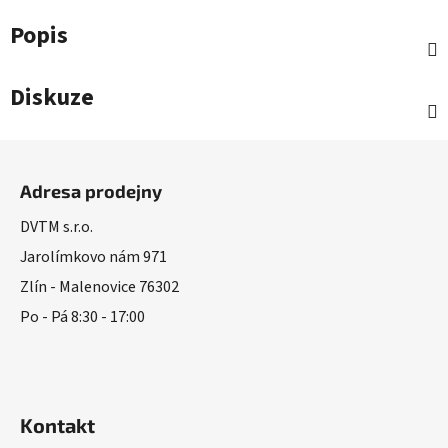
Popis
Diskuze
Z
á
Adresa prodejny
p
a
DVTM s.r.o.
t
Jarolímkovo nám 971
í
Zlín - Malenovice 76302
Po - Pá 8:30 - 17:00
Kontakt