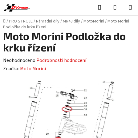
Přejít
Hledat
NÁKUPN
na
KOŠÍK
obsah
Domů
/
PRO STROJE
/
Náhradní díly
/
MR43 díly
/
MotoMorini
/
Moto Morini
Podložka do krku řízení
Moto Morini Podložka do
krku řízení
Průměrné
Neohodnoceno
Podrobnosti hodnocení
hodnocení
Značka:
Moto Morini
produktu
je
0,0
z
5
hvězdiček.