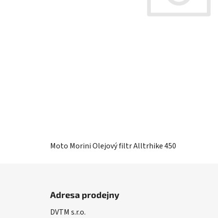
Moto Morini Olejový filtr Alltrhike 450
Z
á
Adresa prodejny
p
DVTM s.r.o.
a