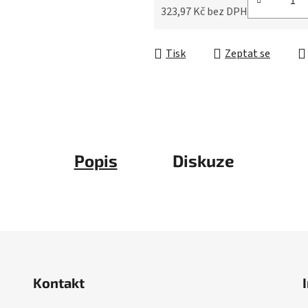
z
323,97 Kč bez DPH
5
Měrná cena:
hvězdiček.
Tisk
Zeptat se
Popis
Diskuze
Kontakt