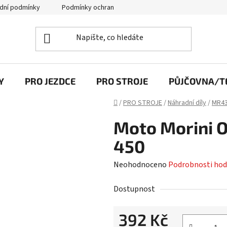
dní podmínky
Podmínky ochrany osobních údajů
Y
PRO JEZDCE
PRO STROJE
PŮJČOVNA/TE
Domů
/
PRO STROJE
/
Náhradní díly
/
MR43
Moto Morini Ol
450
Průměrné
Neohodnoceno
Podrobnosti hod
hodnocení
Dostupnost
produktu
je
392 Kč
0,0