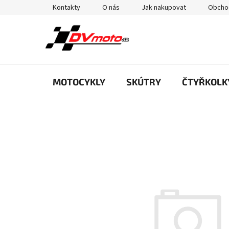
Přejít
Kontakty
O nás
Jak nakupovat
Obcho
na
obsah
MOTOCYKLY
SKÚTRY
ČTYŘKOLK