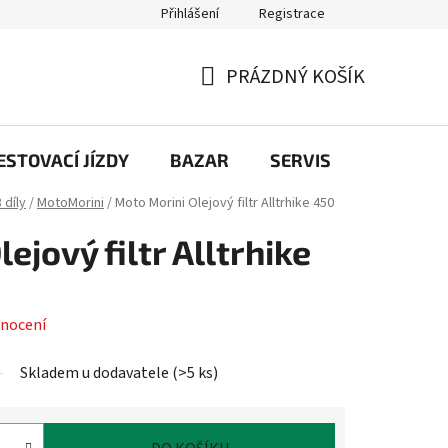
Přihlášení
Registrace
PRÁZDNÝ KOŠÍK
NÁKUPNÍ
KOŠÍK
STOVACÍ JÍZDY
BAZAR
SERVIS
Kontakt
 díly
/
MotoMorini
/
Moto Morini Olejový filtr Alltrhike 450
ejový filtr Alltrhike
nocení
Skladem u dodavatele
(
>5 ks
)