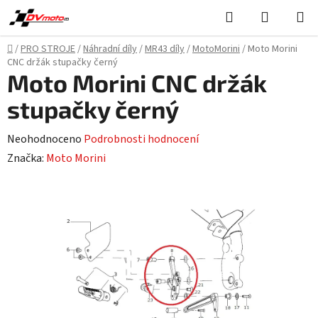
Přejít
Hledat
NÁKUPN
na
KOŠÍK
obsah
Domů
/
PRO STROJE
/
Náhradní díly
/
MR43 díly
/
MotoMorini
/
Moto Morini
CNC držák stupačky černý
Moto Morini CNC držák
stupačky černý
Průměrné
Neohodnoceno
Podrobnosti hodnocení
hodnocení
Značka:
Moto Morini
produktu
je
0,0
z
5
hvězdiček.