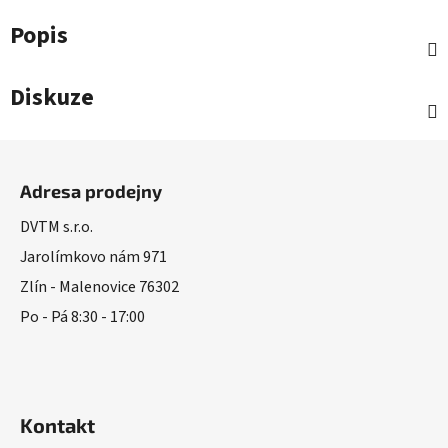
Popis
Diskuze
Z
á
Adresa prodejny
p
a
DVTM s.r.o.
t
Jarolímkovo nám 971
í
Zlín - Malenovice 76302
Po - Pá 8:30 - 17:00
Kontakt