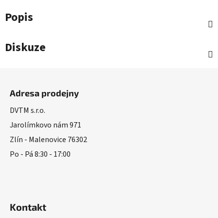
Popis
Diskuze
Z
á
Adresa prodejny
p
a
DVTM s.r.o.
t
Jarolímkovo nám 971
í
Zlín - Malenovice 76302
Po - Pá 8:30 - 17:00
Kontakt