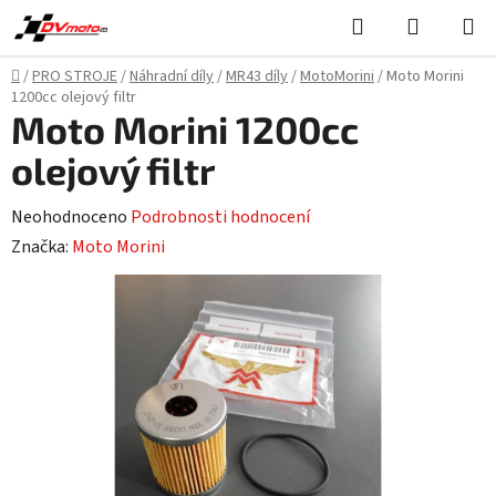
Přejít
Hledat
NÁKUPN
na
KOŠÍK
obsah
Domů
/
PRO STROJE
/
Náhradní díly
/
MR43 díly
/
MotoMorini
/
Moto Morini
1200cc olejový filtr
Moto Morini 1200cc
olejový filtr
Průměrné
Neohodnoceno
Podrobnosti hodnocení
hodnocení
Značka:
Moto Morini
produktu
je
0,0
z
5
hvězdiček.