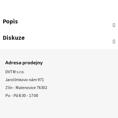
Popis
Diskuze
Z
á
Adresa prodejny
p
a
DVTM s.r.o.
t
Jarolímkovo nám 971
í
Zlín - Malenovice 76302
Po - Pá 8:30 - 17:00