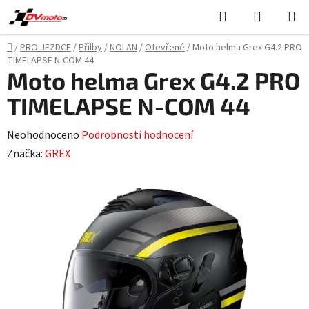
Přejít
Hledat
NÁKUPN
na
KOŠÍK
obsah
Domů
/
PRO JEZDCE
/
Přilby
/
NOLAN
/
Otevřené
/
Moto helma Grex G4.2 PRO
TIMELAPSE N-COM 44
Moto helma Grex G4.2 PRO
TIMELAPSE N-COM 44
Průměrné
Neohodnoceno
Podrobnosti hodnocení
hodnocení
Značka:
GREX
produktu
je
0,0
z
5
hvězdiček.