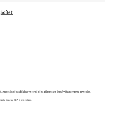
Sdílet
elný. Rozprašovač nanáší látku ve formě pěny. Přípravek je šetrný vůči lakovaným povrchům,
imentu značky MINT pro čištění.