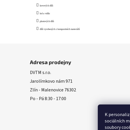
kovových dílů
kol a vidlic
plastových dílů
dílů vyrobených z kompozitních materiálů
Z
á
Adresa prodejny
p
DVTM s.r.o.
a
Jarolímkovo nám 971
t
í
Zlín - Malenovice 76302
Po - Pá 8:30 - 17:00
K personaliz
sociálních m
soubory cook