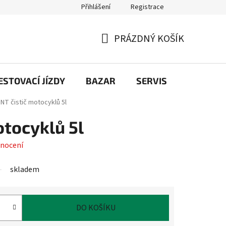
Přihlášení
Registrace
PRÁZDNÝ KOŠÍK
NÁKUPNÍ
KOŠÍK
STOVACÍ JÍZDY
BAZAR
SERVIS
Kontakt
NT čistič motocyklů 5l
otocyklů 5l
nocení
skladem
DO KOŠÍKU