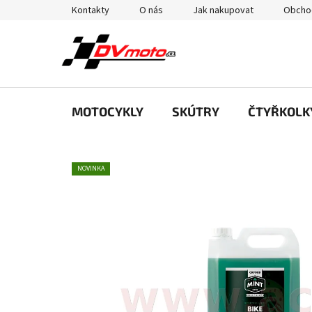
Přejít
Kontakty
O nás
Jak nakupovat
Obcho
na
obsah
MOTOCYKLY
SKÚTRY
ČTYŘKOLK
NOVINKA