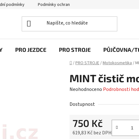
dní podmínky
Podmínky ochrany osobních údajů
Y
PRO JEZDCE
PRO STROJE
PŮJČOVNA/TE
Domů
/
PRO STROJE
/
Motokosmetika
/
MI
MINT čistič m
Průměrné
Neohodnoceno
Podrobnosti hod
hodnocení
Dostupnost
produktu
je
750 Kč
0,0
z
619,83 Kč bez DPH