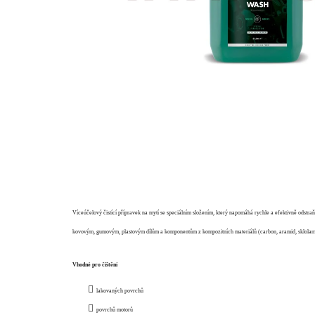
Víceúčelový čistící přípravek na mytí se speciálním složením, který napomáhá rychle a efektivně odstraň
kovovým, gumovým, plastovým dílům a komponentům z kompozitních materiálů (carbon, aramid, sklolaminá
Vhodné pro čištění
lakovaných povrchů
povrchů motorů