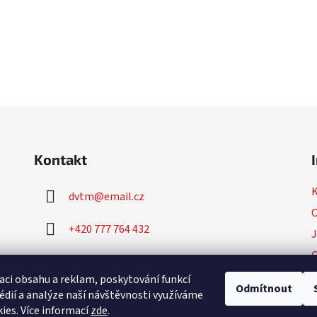
Kontakt
dvtm
@
email.cz
O
+420 777 764 432
J
+420 777 764 430
P
aci obsahu a reklam, poskytování funkcí
Odmítnout
édií a analýze naší návštěvnosti využíváme
ies. Více informací
zde
.