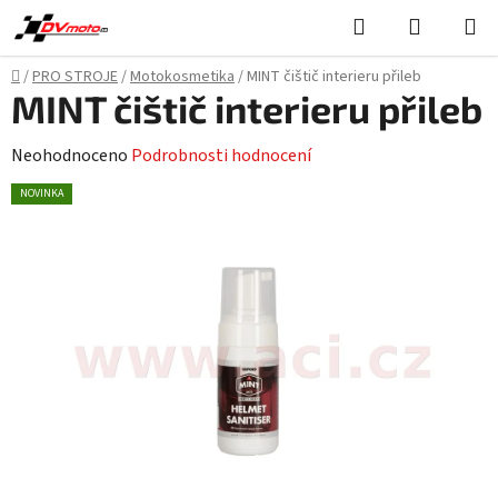
Přejít
Hledat
NÁKUPN
na
KOŠÍK
obsah
Domů
/
PRO STROJE
/
Motokosmetika
/
MINT čištič interieru přileb
MINT čištič interieru přileb
Průměrné
Neohodnoceno
Podrobnosti hodnocení
hodnocení
NOVINKA
produktu
je
0,0
z
5
hvězdiček.