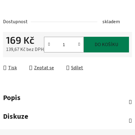
Dostupnost
skladem
169 Kč
DO KOŠÍKU
139,67 Kč bez DPH
Měrná cena:
Tisk
Zeptat se
Sdílet
Popis
Diskuze
Z