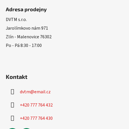
á
Adresa prodejny
p
a
DVTM s.r.o.
t
Jarolímkovo nám 971
í
Zlín - Malenovice 76302
Po - Pá 8:30 - 17:00
Kontakt
dvtm
@
email.cz
+420 777 764 432
+420 777 764 430