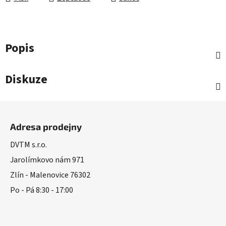
Popis
Diskuze
Z
á
Adresa prodejny
p
a
DVTM s.r.o.
t
Jarolímkovo nám 971
í
Zlín - Malenovice 76302
Po - Pá 8:30 - 17:00