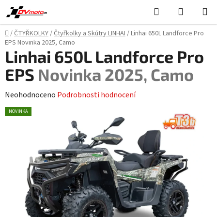
Přejít
Hledat
NÁKUPN
na
KOŠÍK
obsah
Domů
/
ČTYŘKOLKY
/
Čtyřkolky a Skútry LINHAI
/
Linhai 650L Landforce Pro
EPS
Novinka 2025, Camo
Linhai 650L Landforce Pro
EPS
Novinka 2025, Camo
Průměrné
Neohodnoceno
Podrobnosti hodnocení
hodnocení
NOVINKA
produktu
je
0,0
z
5
hvězdiček.