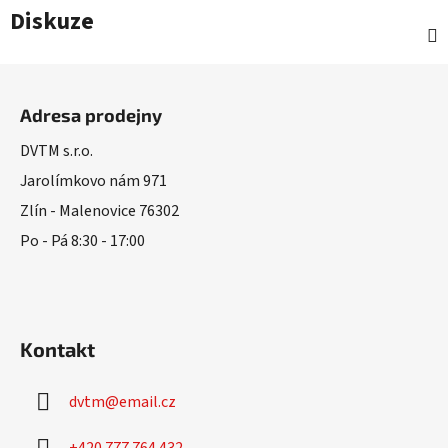
Diskuze
Z
á
Adresa prodejny
p
a
DVTM s.r.o.
t
Jarolímkovo nám 971
í
Zlín - Malenovice 76302
Po - Pá 8:30 - 17:00
Kontakt
dvtm
@
email.cz