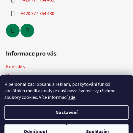
+420 777 764 432
+420 777 764 430
Informace pro vás
Kontakty
O nás
K personalizaci obsahu a reklam, poskytování funkcí
Jak nakupovat
sociálních médií a analýze naší návštěvnosti využíváme
Obchodní podmínky
soubory cookies. Více informací
zde
.
Podmínky ochrany osobních údajů
Nastavení
Vytvořil Shoptet
Odmítnout
Souhlasím