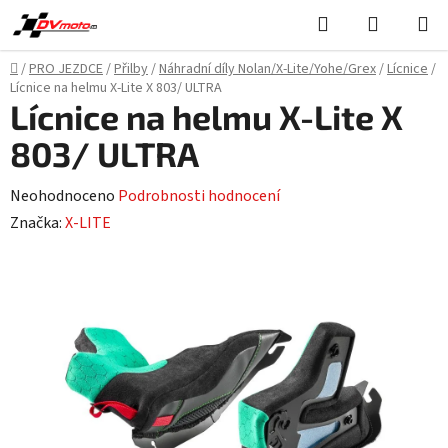
Přejít
Hledat
NÁKUPN
na
KOŠÍK
obsah
Domů
/
PRO JEZDCE
/
Přilby
/
Náhradní díly Nolan/X-Lite/Yohe/Grex
/
Lícnice
/
Lícnice na helmu X-Lite X 803/ ULTRA
Lícnice na helmu X-Lite X
803/ ULTRA
Průměrné
Neohodnoceno
Podrobnosti hodnocení
hodnocení
Značka:
X-LITE
produktu
je
0,0
z
5
hvězdiček.