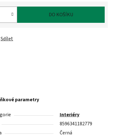
DO KOŠÍKU
Sdílet
ňkové parametry
gorie
Interiéry
8596341182779
a
Černá