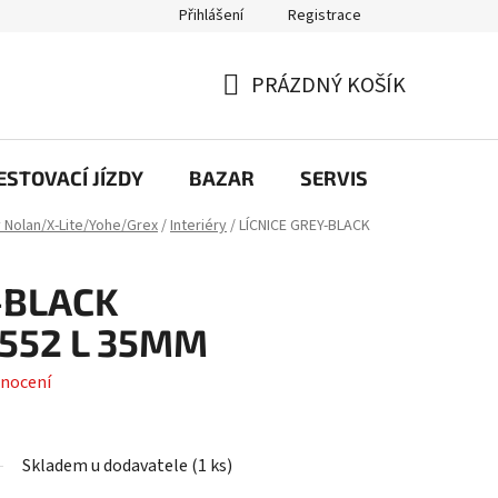
Přihlášení
Registrace
PRÁZDNÝ KOŠÍK
NÁKUPNÍ
KOŠÍK
STOVACÍ JÍZDY
BAZAR
SERVIS
Kontakt
y Nolan/X-Lite/Yohe/Grex
/
Interiéry
/
LÍCNICE GREY-BLACK
-BLACK
552 L 35MM
nocení
Skladem u dodavatele
(
1 ks
)