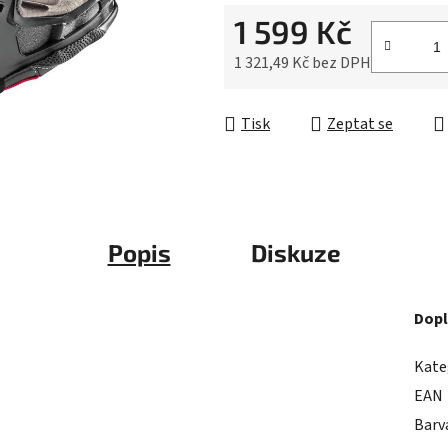
0,0
1 599 Kč
z
5
1 321,49 Kč bez DPH
hvězdiček.
Měrná cena:
Tisk
Zeptat se
Popis
Diskuze
Dopl
Kate
EAN
Barv