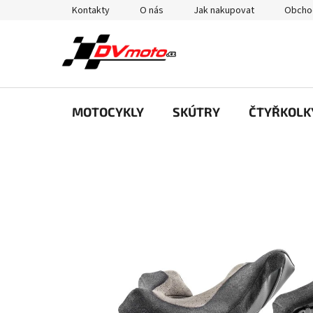
Přejít
Kontakty
O nás
Jak nakupovat
Obcho
na
obsah
MOTOCYKLY
SKÚTRY
ČTYŘKOLK