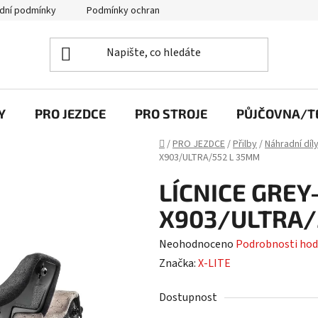
dní podmínky
Podmínky ochrany osobních údajů
Y
PRO JEZDCE
PRO STROJE
PŮJČOVNA/TE
Domů
/
PRO JEZDCE
/
Přilby
/
Náhradní díl
X903/ULTRA/552 L 35MM
LÍCNICE GREY
X903/ULTRA/
Průměrné
Neohodnoceno
Podrobnosti hod
hodnocení
Značka:
X-LITE
produktu
Dostupnost
je