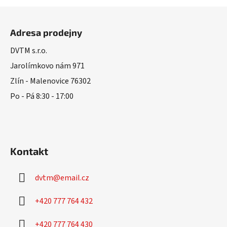
Z
á
Adresa prodejny
p
a
DVTM s.r.o.
t
Jarolímkovo nám 971
í
Zlín - Malenovice 76302
Po - Pá 8:30 - 17:00
Kontakt
dvtm
@
email.cz
+420 777 764 432
+420 777 764 430