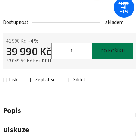
41 990
KČ
–4 %
Dostupnost
skladem
41 990 Kč
–4 %
39 990 Kč
DO KOŠÍKU
33 049,59 Kč bez DPH
Měrná cena:
Tisk
Zeptat se
Sdílet
Popis
Diskuze