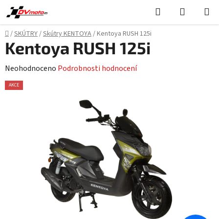
Přejít
Hledat
NÁKUPN
na
KOŠÍK
obsah
Domů
/
SKÚTRY
/
Skútry KENTOYA
/
Kentoya RUSH 125i
Kentoya RUSH 125i
Průměrné
Neohodnoceno
Podrobnosti hodnocení
hodnocení
AKCE
produktu
je
0,0
z
5
hvězdiček.